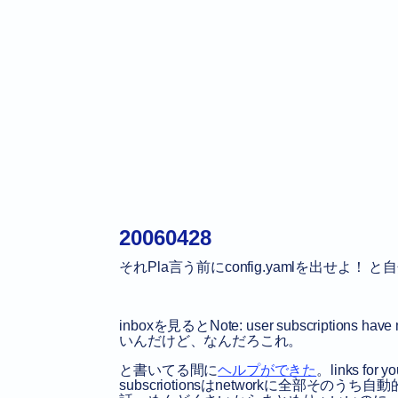
20060428
それPla言う前にconfig.yamlを出せよ！
inboxを見るとNote: user subscription
いんだけど、なんだろこれ。
と書いてる間に
ヘルプができた
。links 
subscriotionsはnetworkに全部そのうち