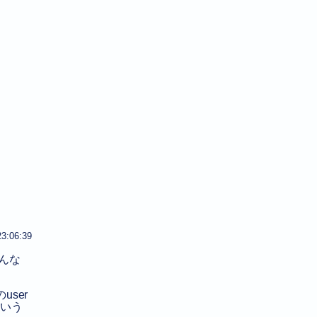
23:06:39
わかんな
user
という