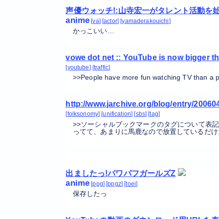
声優ウォッチ!:山寺宏一がタレント活動を
anime
va
actor
yamaderakouichi
かっこいい…
vowe dot net :: YouTube is now bigger th
youtube
traffic
>>People have more fun watching T
http://www.jarchive.org/blog/entry/2006
folksonomy
unification
sbs
tag
>>ソーシャルブックマークのタグについて表記
ってて、あまりに馬鹿なので放置しているだけ
出ましたっ!パワパフガールズZ
anime
ppg
ppgz
toei
保存したっ