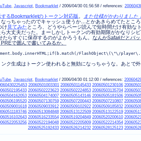
uTube
,
Javascript
,
Bookmarklet
/
2006/04/30 01:56:58
/
references:
2006043
るBookmarkletのトークン対応版
。
また仕様がかわりました
くなっちゃったのでキャッシュ使うか…とかあきらめてたところ
つけ
見てみた
ところ、どうやらページ読んで短時間だけ有効な
たら大丈夫だった。まーしかしトークンの有効期限がかなりシビ
示させたらすぐに保存するのがよかろうもん。
なんかSafariだとバ
PREで囲んで書いてみるか。
ment.body.innerHTML;if(b.match(/FlashObject\(\"\/player\.
ードリンク生成はトークン使われると無効になっちゃうな。あとで
uTube
,
Javascript
,
Bookmarklet
/
2006/04/30 01:12:00
/
references:
2006042
0060430225453
20060501003301
20060501145433
20060501230106
2006050
0060502195433
20060502223623
20060502224853
20060503135704
2006050
0060504162053
20060504174007
20060505143146
20060505181506
2006050
0060506195520
20060507130759
20060507200443
20060507210807
2006050
0060509001618
20060509033912
20060509102922
20060509185832
2006050
0060511183746
20060513084848
20060513122509
20060513122519
2006051
0060516102643
20060516233554
20060519204849
20060520200610
2006052
0060522053256
20060522194048
20060522205809
20060522214354
2006052
20060525192433
20060526214232
20060528125123
2006052