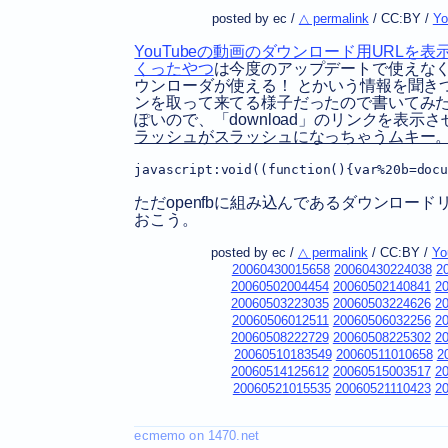
posted by ec /
△ permalink
/
CC:BY
/
Yo
YouTubeの動画のダウンロード用URLを表示す
くったやつ
は今度のアップデートで使えな
ウンローダが使える！ とかいう情報を聞き
ンを取って来てる様子だったので書いてみ
ぽいので、「download」のリンクを表
ラッシュがスラッシュになっちゃうムキー。
javascript:void((function(){var%20b=docu
ただopenfbに組み込んであるダウンロ
おこう。
posted by ec /
△ permalink
/
CC:BY
/
Yo
20060430015658
20060430224038
2
20060502004454
20060502140841
2
20060503223035
20060503224626
2
20060506012511
20060506032256
2
20060508222729
20060508225302
2
20060510183549
20060511010658
2
20060514125612
20060515003517
2
20060521015535
20060521110423
2