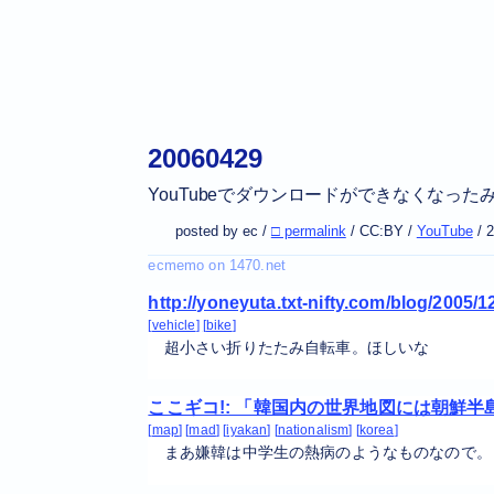
20060429
YouTubeでダウンロードができなくなっ
posted by ec /
□ permalink
/
CC:BY
/
YouTube
/
2
http://yoneyuta.txt-nifty.com/blog/2005
vehicle
bike
超小さい折りたたみ自転車。ほしいな
ここギコ!: 「韓国内の世界地図には朝鮮
map
mad
iyakan
nationalism
korea
まあ嫌韓は中学生の熱病のようなものなので。