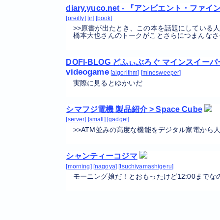
diary.yuco.net - 『アンビエント
oreilly
ir
book
>>原書が出たとき、この本を話題にしている人が
橋本大也さんのトークがことさらにつまんなさ
DOFI-BLOG どふぃぶろぐ マインスイ
videogame
algorithm
minesweeper
実際に見るとゆかいだ
シマフジ電機 製品紹介 > Space Cube
server
small
gadget
>>ATM並みの高度な機能をデジタル家電から
シャンティーコジマ
morning
nagoya
tsuchiyamashigeru
モーニング娘だ！とおもったけど12:00までな