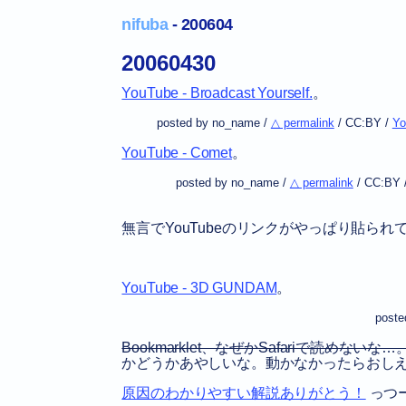
nifuba
- 200604
20060430
YouTube - Broadcast Yourself.
。
posted by no_name /
△ permalink
/
CC:BY
/
Yo
YouTube - Comet
。
posted by no_name /
△ permalink
/
CC:BY
無言でYouTubeのリンクがやっぱり貼ら
YouTube - 3D GUNDAM
。
poste
Bookmarklet、なぜかSafariで読めない
かどうかあやしいな。動かなかったらおし
原因のわかりやすい解説ありがとう！
っつー