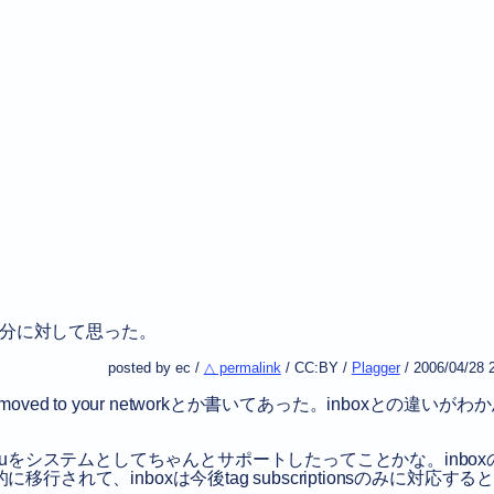
 と自分に対して思った。
posted by ec /
△ permalink
/
CC:BY
/
Plagger
/
2006/04/28 
s have moved to your networkとか書いてあった。inboxとの違いが
for youをシステムとしてちゃんとサポートしたってことかな。inboxの
自動的に移行されて、inboxは今後tag subscriptionsのみに対応する