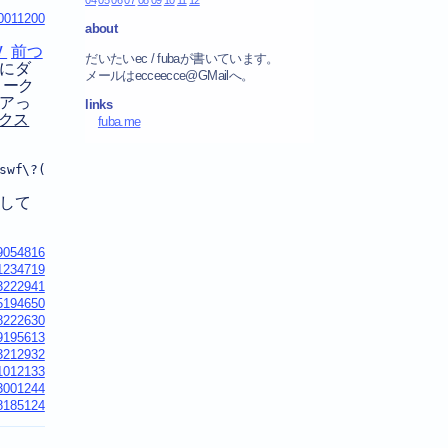
0011200
about
！
前つ
だいたいec / fubaが書いています。
にダ
メールはecceecce@GMailへ。
トーク
アっ
links
ックス
fuba.me
swf\?([^\"]+)\"/)){document.body.innerHTML='<h1><a%20href
外して
9054816
1234719
3222941
5194650
8222630
9195613
3212932
1012133
3001244
8185124