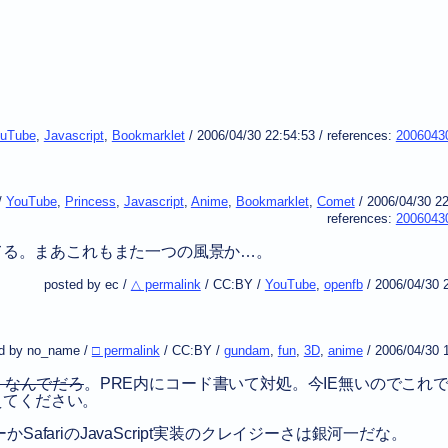
uTube
,
Javascript
,
Bookmarklet
/
2006/04/30 22:54:53
/
references:
2006043
/
YouTube
,
Princess
,
Javascript
,
Anime
,
Bookmarklet
,
Comet
/
2006/04/30 22
references:
2006043
れてる。まあこれもまた一つの風景か…。
posted by ec /
△ permalink
/
CC:BY
/
YouTube
,
openfb
/
2006/04/30 
d by no_name /
□ permalink
/
CC:BY
/
gundam
,
fun
,
3D
,
anime
/
2006/04/30 
な…。なんでだろ
。PRE内にコード書いて対処。今IE無いのでこれ
えてください。
かSafariのJavaScript実装のクレイジーさは銀河一だな。