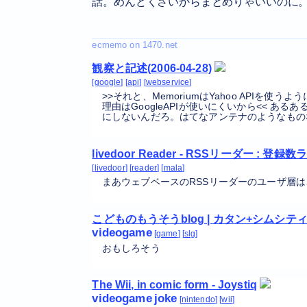
話。めんどくさいからまとめりゃいいのに
観察と記述(2006-04-28)
google
api
webservice
>>それと、MemoriumはYahoo APIを使うよ
理由はGoogleAPIが使いにくいから<< ある
にしないんだろ。はてなアンテナのようなもの
livedoor Reader - RSSリーダー : 登
livedoor
reader
mala
まあウェブベースのRSSリーダーのユーザ層
こどものもうそうblog | カタン+シムシティ
videogame
game
slg
おもしろそう
The Wii, in comic form - Joystiq
videogame
joke
nintendo
wii