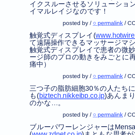
イクスルーさせるソリューショ
イマルレイジなのです！
posted by /
○ permalink
/
CC
触覚式ディスプレイ(
www.hotwire
て遠隔操作できるマッサージマ
触覚式ディスプレイで患者の微
ージ師のプロの動きをみごとに再
痛中）
posted by /
○ permalink
/
CC
三つ子の脂肪細胞30％の人たちに
も(
biztech.nikkeibp.co.jp
)あんま
のかな…。
posted by /
○ permalink
/
CC
ブルーパワーレンジャーはMensa Int
(
www.zdnet.co.jp
)まともな思考