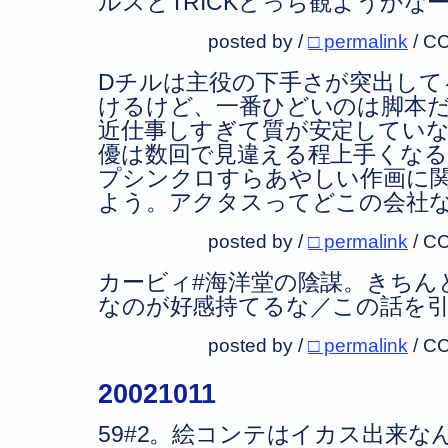
ルスとTRICKどっち観ようかな
posted by /
□ permalink
/
CC
Dチルは主役の下手さが突出して
けるけど、一番ひどいのは脚本
近仕事しすぎて質が安定してい
優は数回で見違える程上手くな
プシンクロすらあやしい作画に
よう。アクタスってどこの会社
posted by /
□ permalink
/
CC
カービィ#海洋堂の陰謀。きちん
なのが好感持てるな／この話を
posted by /
□ permalink
/
CC
20021011
59#2。絵コンテはイカス出来