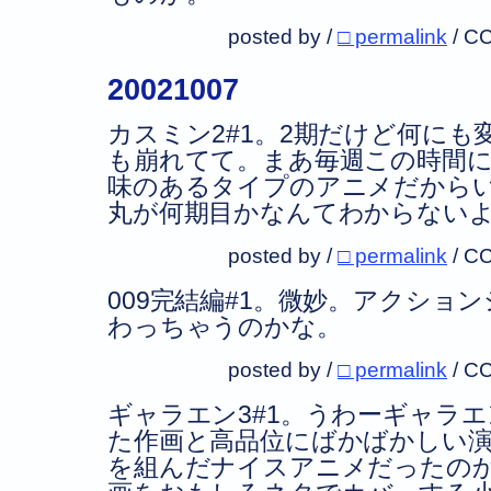
posted by /
□ permalink
/
CC
20021007
カスミン2#1。2期だけど何に
も崩れてて。まあ毎週この時間
味のあるタイプのアニメだから
丸が何期目かなんてわからない
posted by /
□ permalink
/
CC
009完結編#1。微妙。アクショ
わっちゃうのかな。
posted by /
□ permalink
/
CC
ギャラエン3#1。うわーギャラ
た作画と高品位にばかばかしい
を組んだナイスアニメだったの