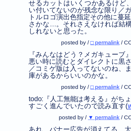
せるカットはいくつかあるけど
い付いてないのが残念な限り／
トルロゴ演出色指定その他に蔓
さかな…。それさえなければ結
しれないと思った。
posted by /
□ permalink
/
CC
『みんなはどう？メガキューブ
悪い時に読むとダイレクトに黒
／コミゲ版は入ってないのね、
庫があるからいいのかな。
posted by /
□ permalink
/
CC
todo:『人工無能は考える』が
すごく進んでいたので読み直す(
w
posted by /
▼ permalink
/
CC
あれ、バナー広告が消えてる…大