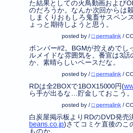
た結果としての火鳥動画およびO
のだろうか。なんか次回からは
しまくりおもしろ鬼畜サスペン
ょっと期待しようと思う。
posted by /
□ permalink
/
CC
ボンバー#2。BGMが控えめで
ルメイドな雰囲気を。番宣は3話
か、素晴らしいペースだな。
posted by /
□ permalink
/
CC
RDは全2BOXで1BOX15000円(
ww
ら手が出るな…貯金しておこう
posted by /
□ permalink
/
CC
白炭屋掲示板よりRDのDVD発売決
beans.co.jp
)さてコミケ直後のこ
ものか。