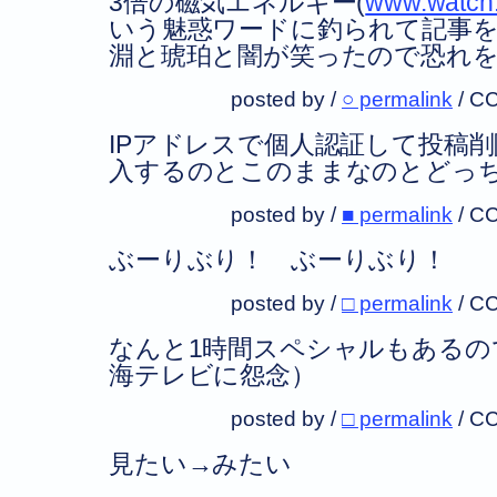
3倍の磁気エネルギー(
www.watch.
いう魅惑ワードに釣られて記事
淵と琥珀と闇が笑ったので恐れ
posted by /
○ permalink
/
CC
IPアドレスで個人認証して投稿
入するのとこのままなのとどっ
posted by /
■ permalink
/
CC
ぶーりぶり！ ぶーりぶり！
posted by /
□ permalink
/
CC
なんと1時間スペシャルもあるの
海テレビに怨念）
posted by /
□ permalink
/
CC
見たい→みたい