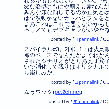
れるかもしれないアニメ#3。5
変な髪型はもはや萌え要素なん
みんな嫌な顔してるのが正気と
は全然動かないカッパとブタを
まあこれはこれで悪くないかも
るし／でもデブキャラがいやだ
posted by /
□ permalink
/
CC
スパイラル#3。2回に1回は火鳥
怖のペースでなんだかよくわか
されたシナリオがとりあえず終了
いで消化して残りはオリジナル
ら楽しみだ。
posted by /
□ permalink
/
CC
ムゥワック(
pc.2ch.net
)
posted by /
▼ permalink
/
CC