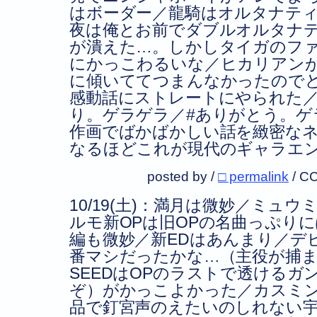
はボーダー／龍騎はオルタナティ
夜は俺とお前でダブルオルタナ
が潰えた…。しかしタイガのフ
にかっこわるいな／ヒカリアン
に傾いててつまんなかったので
感動話にストレートにやられた／
り。ゲラゲラ／#ありがとう。ゲ
作画でばかばかしい話を緻密な
なるほどこれが現代のギャラエ
posted by /
□ permalink
/
CC
10/19(土)：満月は微妙／ミュ
ルモ新OPは旧OPの名曲っぷり
編も微妙／新EDはあんまり／デ
番マシだったかな…（主役が捕
SEEDはOPのラストで透けるガ
ぞ）がかっこよかった／カスミン
品で釘宮声のえたいのしれない