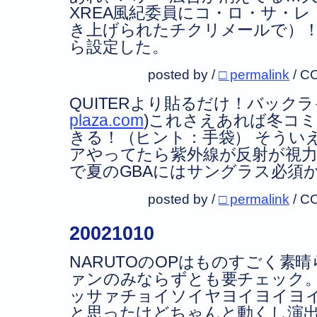
XREA風紀委員にコ・ロ・サ・
き上げられたチクリメールで）
ら設定した。
posted by /
□ permalink
/
CC
QUITERより貼るだけ！バックラ
plaza.com
)これさえあれば冬コ
きる！（ヒント：手袋） そうい
アやってたら紫外線が反射が視
で夏のGBAにはサングラス必須
posted by /
□ permalink
/
CC
20021010
NARUTOのOPはものすごく素
ァンのみならずとも要チェック
ッサァチョイソイヤヨイヨイヨ
と思ったけどちゃんと動くし演