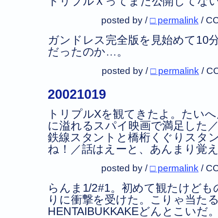
トリプルＸってまだ公開してな
posted by /
□ permalink
/
CC
ガンドレス完全版を見始めて10
だったのか…。
posted by /
□ permalink
/
CC
20021019
トリプルXを観てきたよ。たい
に溢れるスパイ映画で満足した／
鉄線スタントと橋桁くぐりスタ
ね！／話はえーと、あんまり覚
posted by /
□ permalink
/
CC
らんま1/2#1。初めて観たけど
りに衝撃を受けた。こりゃ当た
HENTAIBUKKAKEどんとこいだ