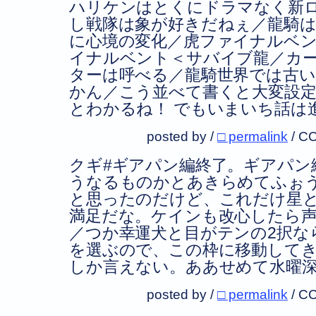
ハリケンはとくにドラマなく新
し戦隊は象が好きだねぇ／龍騎は
に心境の変化／虎ファイナルベ
イナルベント＜サバイブ龍／カ
ターは呼べる／龍騎世界では古い
かん／こう並べて書くと大変設
とわかるね！ でもいまいち話は
posted by /
□ permalink
/
CC
クギ#ギアパン編終了。ギアパン
うなるものかとあきらめてふぉ
と思ったのだけど、これだけ星
満足だな。ケインも改心したら
／つか幸運犬と目がテンの2択な
を選ぶので、この枠に移動して
しか言えない。ああせめて水曜
posted by /
□ permalink
/
CC