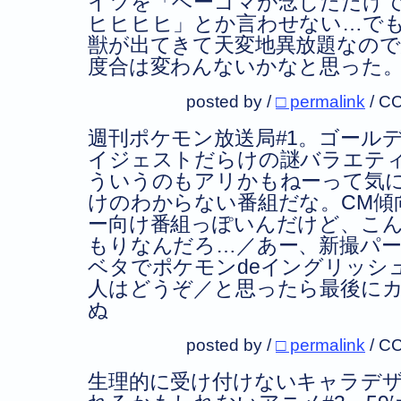
イツを「ベーゴマが念じただけ
ヒヒヒヒ」とか言わせない…で
獣が出てきて天変地異放題なので
度合は変わんないかなと思った
posted by /
□ permalink
/
CC
週刊ポケモン放送局#1。ゴール
イジェストだらけの謎バラエテ
ういうのもアリかもねーって気
けのわからない番組だな。CM傾
ー向け番組っぽいんだけど、こ
もりなんだろ…／あー、新撮パ
ベタでポケモンdeイングリッシ
人はどうぞ／と思ったら最後に
ぬ
posted by /
□ permalink
/
CC
生理的に受け付けないキャラデ