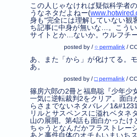
この人じゃなければ疑似科学者
うなネタだよねー(
www.hotwired.
身も"完全には理解していない観
ち記事に中身が無いな…。こう
サイトとか…ないか。ウルフチ
posted by /
○ permalink
/
CC
あ、また「から」が化けてる。
あ。
posted by /
□ permalink
/
CC
篠房六郎の2冊と福島聡『少年少
一気に逆転裁判2をクリア。面白
らさまでないネタバレ／1&#123
リルとサスペンスに溢れベタネ
山の展開。第4話も面白かったけ
ちゃうとなんだかフラストレー
あと事件自体のオチもいまいち