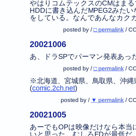
やはりコムテックスのCMはまる
HDDに書き込んだMPEG2みた
をしている。なんであんなカク
posted by /
□ permalink
/
CC
20021006
あ、ドラSPでパーマン発表あっ
posted by /
□ permalink
/
CC
※北海道、宮城県、鳥取県、沖縄
(
comic.2ch.net
)
posted by /
▼ permalink
/
CC
20021005
あーでもOPは映像だけなら本当
いと思った。むしろEDが最低だ