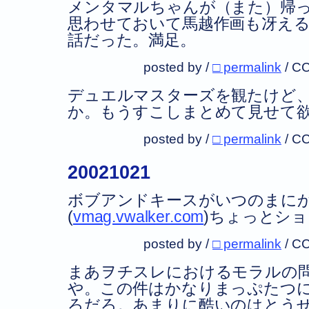
メンタマルちゃんが（また）帰っ
思わせておいて馬越作画も冴え
話だった。満足。
posted by /
□ permalink
/
CC
デュエルマスターズを観たけど
か。もうすこしまとめて見せて
posted by /
□ permalink
/
CC
20021021
ボブアンドキースがいつのまに
(
vmag.vwalker.com
)ちょっとシ
posted by /
□ permalink
/
CC
まあヲチスレにおけるモラルの
や。この件はかなりまっぷたつ
ろだろ。あまりに酷いのはとう