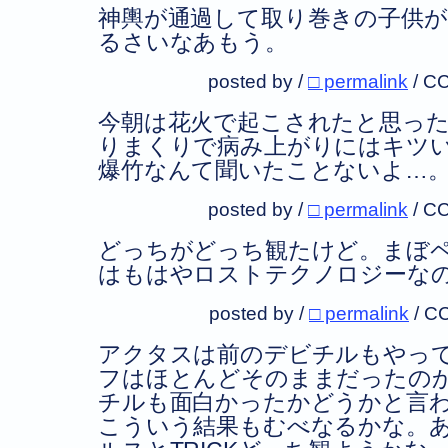
神輿が通過して取り巻きの子供
るさいなあもう。
posted by /
□ permalink
/
CC
今朝は花火で起こされたと思っ
りまくりで病み上がりにはキツい
爆竹なんて聞いたことないよ…
posted by /
□ permalink
/
CC
どっちがどっち観たけど。まぼペ
はもはやロストテクノロジーな
posted by /
□ permalink
/
CC
アクタスは前のデビチルもやっ
フはほとんどそのままだったの
チルも面白かったかどうかと言
こういう結果もむべなるかな。