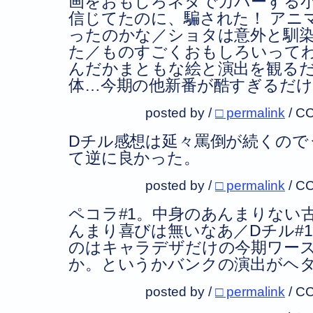
画をおもしろネタでカバーする
信じてたのに、騙された！ アニ
ったのかな／ショタは意外と馴
た／ものすごくおもしろいって
んだかまともな絵と演出を観る
体…今期の他新番が酷すぎるだけ
posted by /
□ permalink
/
CC
Dチル感想は延々罵倒が続くので
て逆に良かった。
posted by /
□ permalink
/
CC
ペコラ#1。中身のあんまりない
んまり喜びは無いなあ／Dチル#
のはキャラデザだけの今期ワー
か。というかバンクの演出がヘ
posted by /
□ permalink
/
CC