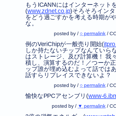
もうICANNにはインターネット
(
www.zdnet.co.jp
)そろそろイン
をどう過ごすかを考える時期が
な。
posted by /
○ permalink
/
CC
例のVeriChipが一般売り開始(
itpr
しか持たないチップなんていらな
はストレージ、及び計算機！ 我
積し、演算するのだ！／つーか
ップ誰が埋め込むよって話では
話すらリプレイスできないよ？
posted by /
○ permalink
/
CC
愉快なPPCアセンブリ(
www-6.ib
posted by /
▼ permalink
/
CC