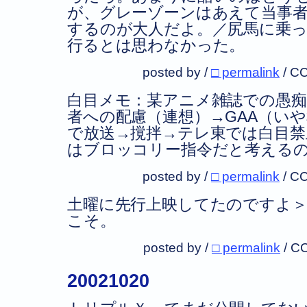
が、グレーゾーンはあえて当事
するのが大人だよ。／尻馬に乗
行るとは思わなかった。
posted by /
□ permalink
/
CC
白目メモ：某アニメ雑誌での愚痴
者への配慮（連想）→GAA（い
で放送→撹拌→テレ東では白目禁
はブロッコリー指令だと考える
posted by /
□ permalink
/
CC
土曜に先行上映してたのですよ
こそ。
posted by /
□ permalink
/
CC
20021020