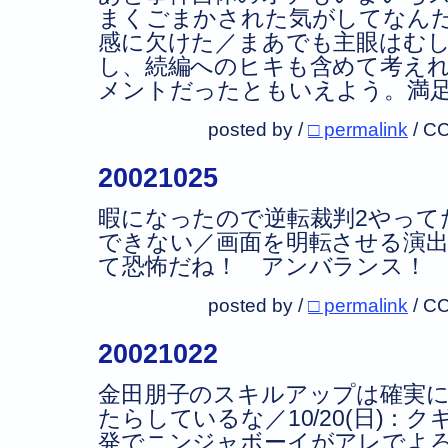
まくごまかされた気がしてなん
感に欠けた／まあでも主眼はむ
し、続編へのヒキも含めて考え
メントだったともいえよう。満
posted by /
□ permalink
/
CC
20021025
暇になったので逆転裁判2やって
できない／画面を明転させる演
て恐怖だね！ アンバランス！
posted by /
□ permalink
/
CC
20021022
金田朋子のスキルアップは確実
たらしているな／10/20(日)：
発でニンジャボーイがアレでよ