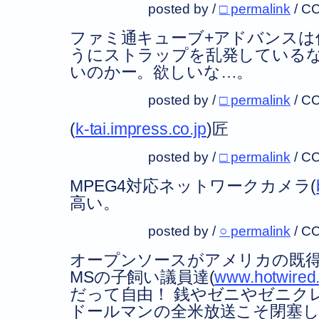
posted by /
□ permalink
/
CC
ファミ通キューブ+アドバンスは
うにストラップを乱発している
いのかー。欲しいな…。
posted by /
□ permalink
/
CC
(
k-tai.impress.co.jp
)匠
posted by /
□ permalink
/
CC
MPEG4対応ネットワークカメラ(
高い。
posted by /
○ permalink
/
CC
オープンソースがアメリカの既
MSの子飼い議員達(
www.hotwired.
だって自由！ 銭やゼニやゼニク
ドールマンの全米放送こそ閉塞