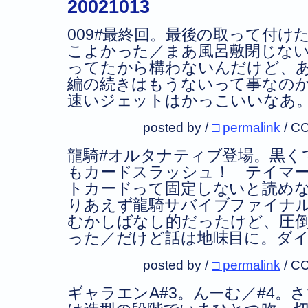
20021013
009#最終回。最後の取って付け
こよかった／まあ風呂敷閉じな
ってたから構わないんだけど、
編の続きはもうないって事なの
速いジェットはかっこいいなあ
posted by /
□ permalink
/
CC
龍騎#オルタナティブ登場。黒く
もカードスラッシュ！ テイマ
トカードって固定しないと読め
りあえず龍騎サバイブファイナ
むかしばなし的だったけど、圧
った／だけど話は地味目に。ダ
posted by /
□ permalink
/
CC
ギャラエンA#3。んーむ／#4。