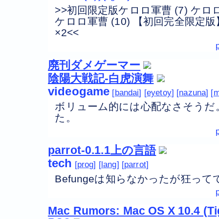
>>初回限定版ケロロ軍曹 (7) ケロ
ケロロ軍曹 (10) 【初回完全限
×2<<
廃刊ダメゲーマー
陰陽大戦記-白虎演舞
videogame
bandai
eyetoy
nazuna
m
ボリューム的には心配なさそうだ
た。
parrot-0.1.1上の言語
tech
prog
lang
parrot
Befungeは知らなかったが狂っ
Mac Rumors: Mac OS X 10.4 (Ti