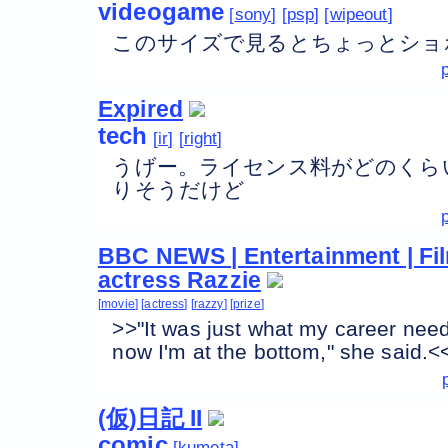
videogame
sony
psp
wipeout
このサイズで見るとちょっとショ
Expired
tech
ir
right
うげー。ライセンス料がどのくら
りそうだけど
BBC NEWS | Entertainment | Fil
actress Razzie
movie
actress
razzy
prize
>>"It was just what my career need
now I'm at the bottom," she s
(仮)日記 II
comic
kumeta