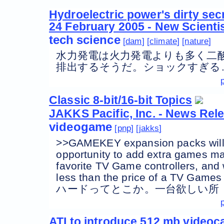
Hydroelectric power's dirty secr
24 February 2005 - New Scienti
tech
science
dam
climate
nature
水力発電は火力発電よりも多く二
排出するそうだ。ショックすぎる
Classic 8-bit/16-bit Topics
JAKKS Pacific, Inc. - News Rel
videogame
pnp
jakks
>>GAMEKEY expansion packs will 
opportunity to add extra games mad
favorite TV Game controllers, and wi
less than the price of a TV Ga
ハードってとこか。一台欲しい所
ATI to introduce 512 mb videoca