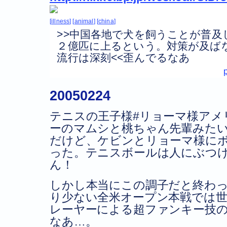
illness
animal
china
>>中国各地で犬を飼うことが普及し
２億匹に上るという。対策が及ば
流行は深刻<<歪んでるなあ
20050224
テニスの王子様#リョーマ様アメ
ーのマムシと桃ちゃん先輩みた
だけど、ケビンとリョーマ様に
った。テニスボールは人にぶつ
ん！
しかし本当にこの調子だと終わ
り少ない全米オープン本戦では
レーヤーによる超ファンキー技
なあ…。