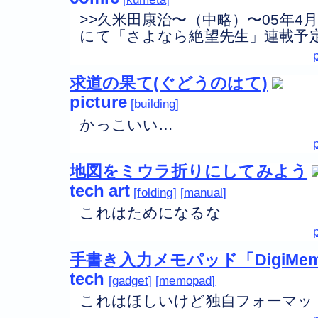
>>久米田康治〜（中略）〜05年
にて「さよなら絶望先生」連載予定
求道の果て(ぐどうのはて)
picture
building
かっこいい…
地図をミウラ折りにしてみよう
tech
art
folding
manual
これはためになるな
手書き入力メモパッド「DigiMem
tech
gadget
memopad
これはほしいけど独自フォーマッ