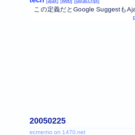
ajax
web
javascript
この定義だとGoogle SuggestもA
20050225