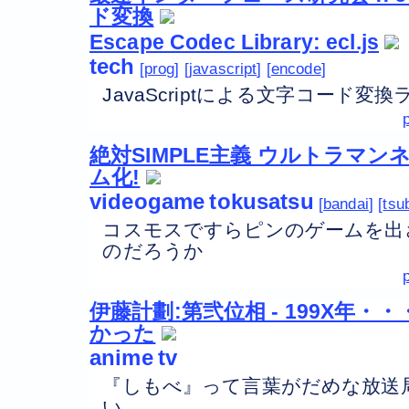
ド変換
Escape Codec Library: ecl.js
tech
prog
javascript
encode
JavaScriptによる文字コード変
絶対SIMPLE主義 ウルトラマ
ム化!
videogame
tokusatsu
bandai
tsu
コスモスですらピンのゲームを出
のだろうか
伊藤計劃:第弐位相 - 199X年
かった
anime
tv
『しもべ』って言葉がだめな放送
い。