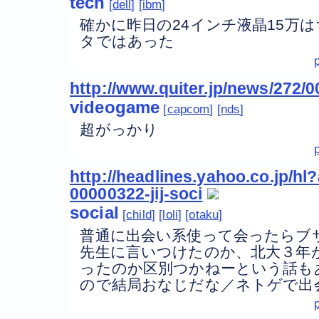
tech
dell
ibm
確かに昨日の24インチ液晶15万
タではあった
http://www.quiter.jp/news/272/
videogame
capcom
nds
超がっかり
http://headlines.yahoo.co.jp/h
00000322-jij-soci
social
child
loli
otaku
普通に出会い系使って会ったらブ
先生に言いつけたのか、北大３年
ったのか区別つかねーという話も
ので結局おなじだな／ネトゲで出