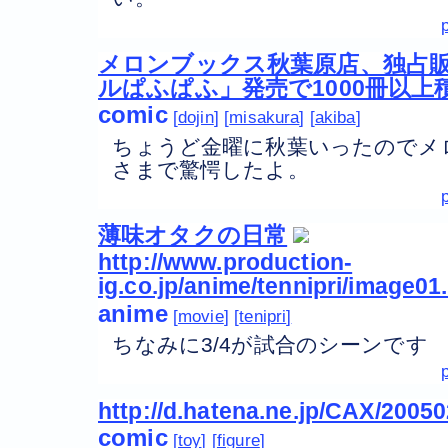
メロンブックス秋葉原店、独占
ルぱふぱふ」発売で1000冊以上積む
comic
dojin
misakura
akiba
ちょうど金曜に秋葉いったのでメ
さまで驚愕したよ。
薄味オタクの日常
http://www.production-
ig.co.jp/anime/tennipri/image01
anime
movie
tenipri
ちなみに3/4が試合のシーンです
http://d.hatena.ne.jp/CAX/2005
comic
toy
figure