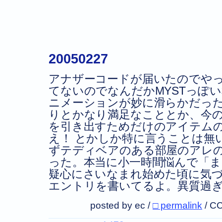
20050227
アナザーコードが届いたのでや
てないのでなんだかMYSTっぽ
ニメーションが妙に滑らかだっ
りとかなり満足なこととか、今
を引き出すためだけのアイテム
え！ とかしか特に言うことは無
ずテディベアのある部屋のアレ
った。本当に小一時間悩んで「ま
疑心にさいなまれ始めた頃に気
エントリを書いてるよ。異質過
posted by ec /
□ permalink
/
CC