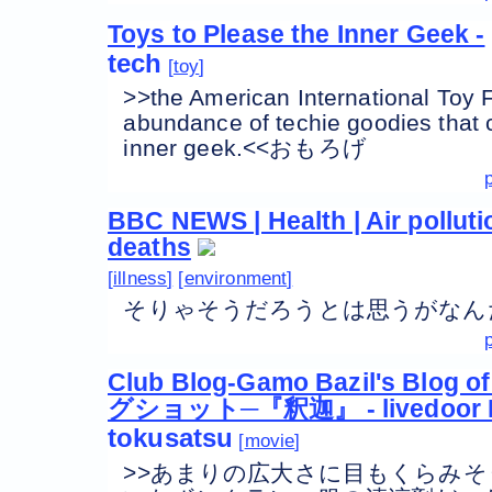
Toys to Please the Inner Geek -
tech
toy
>>the American International Toy 
abundance of techie goodies that 
inner geek.<<おもろげ
BBC NEWS | Health | Air polluti
deaths
illness
environment
そりゃそうだろうとは思うがなん
Club Blog-Gamo Bazil's Bl
グショット─『釈迦』 - livedoor 
tokusatsu
movie
>>あまりの広大さに目もくらみ