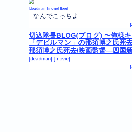
deadman
movie
toei
なんでこっちよ
切込隊長BLOG(ブログ) 〜俺様
「デビルマン」の那須博之氏死
那須博之氏死去/映画監督―四国
deadman
movie