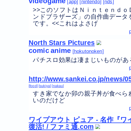
videogame
app
nintendo
nds
>>このソフトはＮｉｎｔｅｎｄｏ
ンドブラザーズ」の自作曲データ
です。<<これはよさげ
North Stars Pictures
comic
anime
hokutonoken
パチスロ効果は凄まじいものがあ
http://www.sankei.co.jp/news/0
food
sukiya
nakau
すき家でなか卯の親子丼が食べら
いのだけど
ワイプアウト ピュア - 名作『ワ
復活! / ファミ通.com