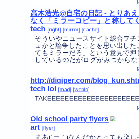
高木浩光@自宅の日記 - とりあ
なく「ミラーコピー」と称して
tech
right
mirror
cache
そういやニュースサイト総合ヲチ
ュかと論争したことを思い出した
てもミラーだろ」という意見で押
しているのだがログがみつからな
http://digiper.com/blog_kun.sht
tech
lol
mad
weblo
TAKEEEEEEEEEEEEEEEEEEEE
Old school party flyers
art
flyer
まあ(´ー｀)なんだかとっても楽し