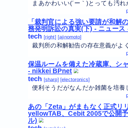
まあかわいい(´ー｀)とっても汚
「裁判官による強い要請が和解
務発明訴訟の真実(下) - ニュース - ni
tech
right
ajinomoto
裁判所の和解勧告の存在意義がよ
保温ルームを備えた冷蔵庫、シャー
- nikkei BPnet
tech
sharp
electoronics
便利そうだがなんだか雑菌を培養
あの「Zeta」がまもなく正式リリ
yellowTAB、Cebit 2005で
ル)
tech