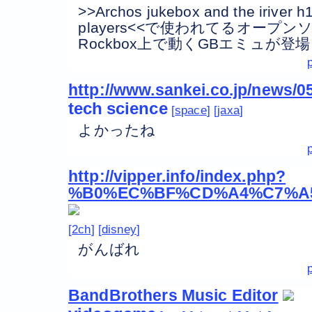
>>Archos jukebox and the iriver 
players<<で使われてるオープ
Rockbox上で動くGBエミュが登
http://www.sankei.co.jp/news/
tech
science
space
jaxa
よかったね
http://vipper.info/index.php?
%B0%EC%BF%CD%A4%C7%A
2ch
disney
がんばれ
BandBrothers Music Editor