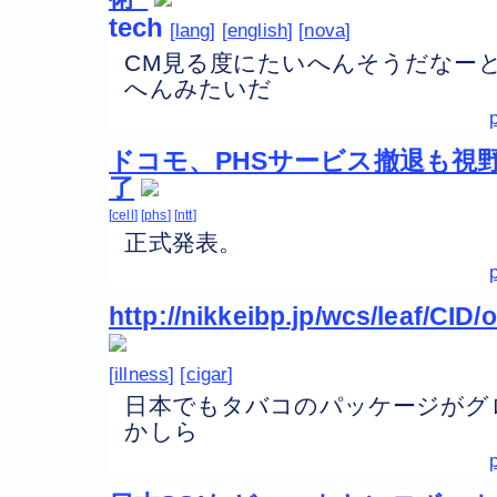
tech
lang
english
nova
CM見る度にたいへんそうだなー
へんみたいだ
ドコモ、PHSサービス撤退も視
了
cell
phs
ntt
正式発表。
http://nikkeibp.jp/wcs/leaf/CID/
illness
cigar
日本でもタバコのパッケージがグ
かしら