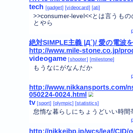
tech
gadget
videocard
ati
>>consumer-level<<とは
とやら
絶対SIMPLE主義 |Д´)/ 愛の
http://www.mile-stone.co.jp/pro
videogame
shooter
milestone
もうなにがなんだか
http://www.nikkansports.com/ns
050224-0024.html
tv
sport
olympic
statistics
怠惰な暮らしにちょうどいい時間
http://nikkeibp.jp/wcs/leaf/CID/