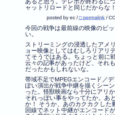
あると思う。テレホが終わるに
ャットリロードと同じだからな
posted by ec /
□ permalink
/
CC
今回の戦争は最前線の映像のビッ
い。
ストリーミングの浸透したアメ
ョー映像としてはむしろリアリ
てそうではある。ちょっと前に
云々の記事があったけど、それ
だったかもしれないな。
帯域不足でMPEGエンコード／
ぽい演出が戦争中継を描くシー
った。怪獣映画なら十分にアリか
それっぽい事をやってたか。あと
か！ そうか、あのカクカクした動
回線でネット中継がエンコードが