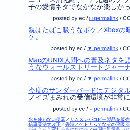
子の愛情ネタでなかなか楽しか
posted by ec /
□ permalink
/
CC
親はたばこ吸うなボケ
／
Xbox
ケ
。
posted by ec /
▼ permalink
/
CC
MacのUNIX人間への普及ネタ
うなウォールストリートジャー
posted by ec /
▼ permalink
/
CC
今度のサンダーバードはデジタ
ノイズまみれの受信環境が非常
posted by ec /
○ permalink
/
CC
水を使わない便器
／
サムスンがコピー製品を販売
信事業法大改正
／
香港とベトナムでなぞの呼吸器
がそうそう変わるものなのか
／
中国は景気良いと