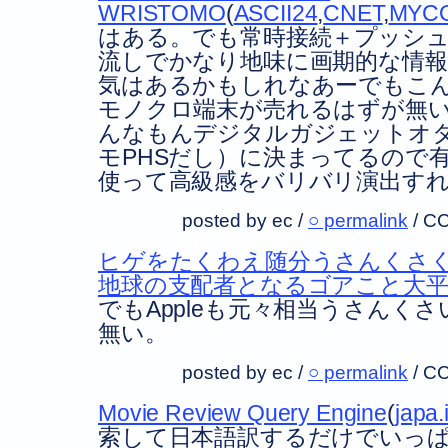
WRISTOMO
(
ASCII24
,
CNET
,
MYC
はある。でも常時接続＋プッシ
流しでかなり地味に画期的な情
気はあるかもしれなあーでもこ
モノクロ端末が売れるはずが無
んなもんデジタルガジェットオ
モPHSだし）に決まってるので有
使って高級感をバリバリ演出す
posted by ec /
○ permalink
/
CC
ヒゲをたくわえ随分うさんくさ
地球の支配者となるゴアこと大平透
でもAppleも元々相当うさんく
無い。
posted by ec /
○ permalink
/
CC
Movie Review Query Engine
(
japa.
索して日本語訳するだけでいっ