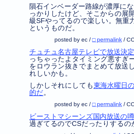
隕石インベーダー路線が濃厚に
っかりしたけど、そこからの展開
級SFやってるので楽しい。無重
というものだ。
posted by ec /
□ permalink
/
CC
チュチュ名古屋テレビで放送決
っちゃったよタイミング悪すぎ
をロウラン抜きでまとめて放送
れしいかも。
しかしそれにしても
東海水曜日
的だ
。
posted by ec /
□ permalink
/
CC
ビーストマシーンズ国内放送の
過ぎてるのでCSだったりするの