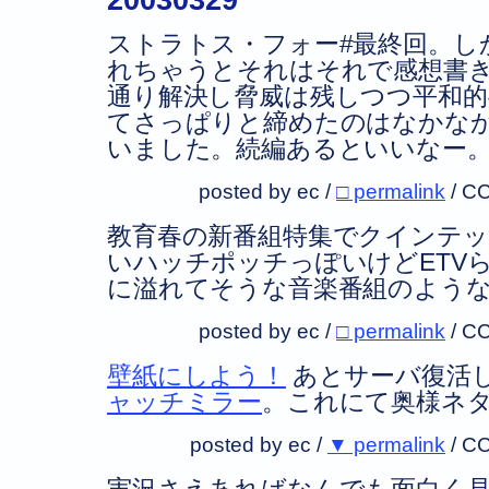
ストラトス・フォー#最終回。し
れちゃうとそれはそれで感想書
通り解決し脅威は残しつつ平和的
てさっぱりと締めたのはなかな
いました。続編あるといいなー
posted by ec /
□ permalink
/
CC
教育春の新番組特集でクインテ
いハッチポッチっぽいけどETV
に溢れてそうな音楽番組のような
posted by ec /
□ permalink
/
CC
壁紙にしよう！
あとサーバ復活
ャッチミラー
。これにて奥様ネ
posted by ec /
▼ permalink
/
CC