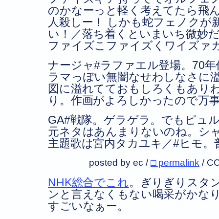
のかなーっと軽く考えてたら飛ん
人殺しー！ しかも蛇フェノクが
い！／落ち着くといまいち微妙
ファイズこファイズくワイズァ
ナージャ#ラファエル登場。70
ラマっぽい無闇なせわしなさに
図に溢れてておもしろくもあり
り。作画がよろしかったので万事
GA#戦隊。ゲラゲラ。でもピュ
元ネタはあんまりないのね。シ
主題歌は宮内タカユキ／#ヒモ。
posted by ec /
□ permalink
/
CC
NHK総合でこれ
。ぎりぎりスタ
ンと言えなくもない喝采がかな
すごいなぁー。