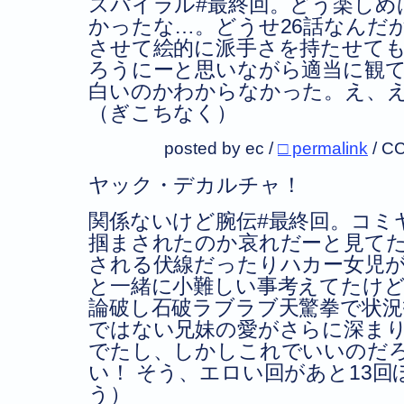
スパイラル#最終回。どう楽しめ
かったな…。どうせ26話なんだ
させて絵的に派手さを持たせて
ろうにーと思いながら適当に観
白いのかわからなかった。え、
（ぎこちなく）
posted by ec /
□ permalink
/
CC
ヤック・デカルチャ！
関係ないけど腕伝#最終回。コミ
掴まされたのか哀れだーと見てた
される伏線だったりハカー女児が
と一緒に小難しい事考えてたけ
論破し石破ラブラブ天驚拳で状況
ではない兄妹の愛がさらに深ま
でたし、しかしこれでいいのだ
い！ そう、エロい回があと13
う）