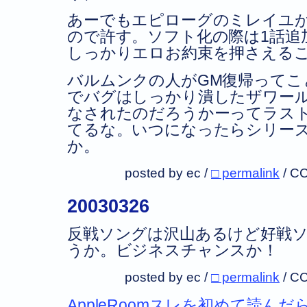
あーでもエピローグのミレイユ
ので許す。ソフト化の際は1話追
しっかりエロお約束を押さえる
バルムンクの人がGM復帰ってこ
でバグはしっかり潰したザワー
なされたのだろうかーってラス
てるな。いつになったらシリー
か。
posted by ec /
□ permalink
/
CC
20030326
反戦ソングは沢山あるけど好戦
うか。ビジネスチャンスか！
posted by ec /
□ permalink
/
CC
AppleRoomスレを初めて読んだ