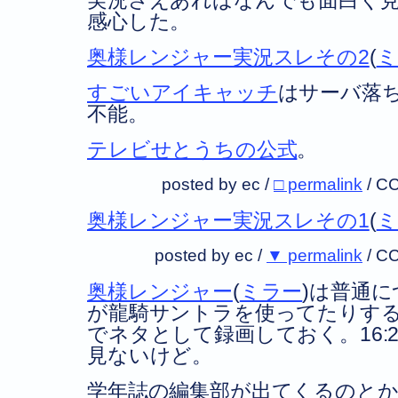
実況さえあればなんでも面白く
感心した。
奥様レンジャー実況スレその2
(
ミ
すごいアイキャッチ
はサーバ落
不能。
テレビせとうちの公式
。
posted by ec /
□ permalink
/
CC
奥様レンジャー実況スレその1
(
ミ
posted by ec /
▼ permalink
/
CC
奥様レンジャー
(
ミラー
)は普通に
が龍騎サントラを使ってたりす
でネタとして録画しておく。16:
見ないけど。
学年誌の編集部が出てくるのとか