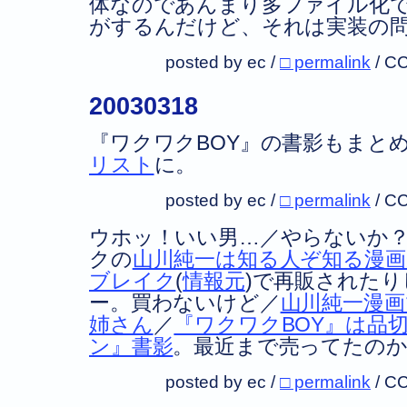
体なのであんまり多ファイル化
がするんだけど、それは実装の
posted by ec /
□ permalink
/
CC
20030318
『ワクワクBOY』の書影もまと
リスト
に。
posted by ec /
□ permalink
/
CC
ウホッ！いい男…／やらないか
クの
山川純一は知る人ぞ知る漫画
ブレイク
(
情報元
)で再販された
ー。買わないけど／
山川純一漫
姉さん
／
『ワクワクBOY』は品
ン』書影
。最近まで売ってたの
posted by ec /
□ permalink
/
CC