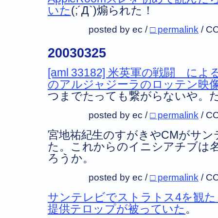
いた
(;´Д`)煽られた！
posted by ec /
□ permalink
/
CC
20030325
[aml 33182] 米英軍の戦闘 
のアルジャジーラのロッテン映
つまでたっても繋がらないや。
posted by ec /
□ permalink
/
CC
宮地祐紀生のすがきやCMがサン
た。これからのイニシアチブは
ろうか。
posted by ec /
□ permalink
/
CC
サンテレビでストラトス4を観た
提供テロップが被っていた
。