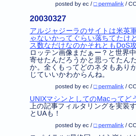
posted by ec /
□ permalink
/
CC
20030327
アルジャジーラのサイトは米英
ゃないかってぐらい落ちてたけ
ス数なだけなのかそれともDoS
ロッテン画像まだぁー？と世界
寄せたんだろうかと思ってたん
か。全くもってどのネタもあり
じていいかわからんね。
posted by ec /
□ permalink
/
CC
UNIXマシンとしてのMacってど
上の記事フィルタリングを実装
とUAも！
posted by ec /
□ permalink
/
CC