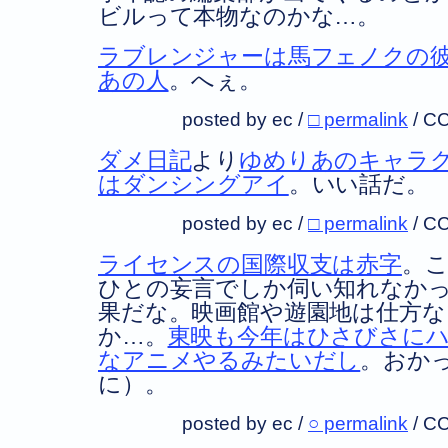
ビルって本物なのかな…。
ラブレンジャーは馬フェノクの
あの人
。へぇ。
posted by ec /
□ permalink
/
CC
ダメ日記
より
ゆめりあのキャラ
はダンシングアイ
。いい話だ。
posted by ec /
□ permalink
/
CC
ライセンスの国際収支は赤字
。
ひとの妄言でしか伺い知れなか
果だな。映画館や遊園地は仕方
か…。
東映も今年はひさびさに
なアニメやるみたいだし
。おか
に）。
posted by ec /
○ permalink
/
CC