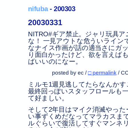
nifuba
- 200303
20030331
NITRO#ギア禁止。ジャリ玩具
な！ 一見アウトな危ういライン
なナイス作画が話の適当さにガ
り面白かったけど、欲を言えば
ばいいのになー。
posted by ec /
□ permalink
/
CC
ミルモ1週見逃してたらなんかす
最終回っぽいスタッフロールも
て好ましい。
そして2年目はマイク消滅やった
い事ずくめだなってマラカスまで
ルぐらいで復活してすぐマンネ