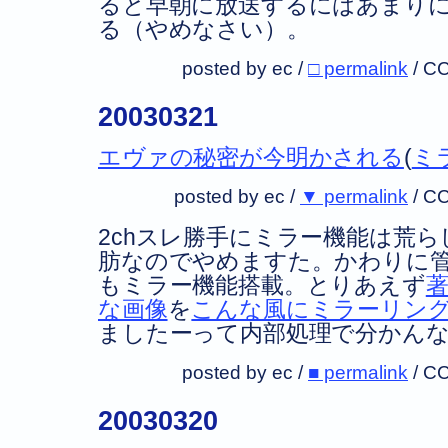
ると早朝に放送するにはあまり
る（やめなさい）。
posted by ec /
□ permalink
/
CC
20030321
エヴァの秘密が今明かされる
(
ミ
posted by ec /
▼ permalink
/
CC
2chスレ勝手にミラー機能は荒
肪なのでやめますた。かわりに
もミラー機能搭載。とりあえず
な画像
を
こんな風にミラーリン
ましたーって内部処理で分かん
posted by ec /
■ permalink
/
CC
20030320