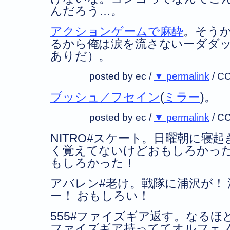
んだろう…。
アクションゲームで麻酔
。そうか
るから俺は涙を流さないーダダ
ありだ）。
posted by ec /
▼ permalink
/
CC
ブッシュ／フセイン
(
ミラー
)。
posted by ec /
▼ permalink
/
CC
NITRO#スケート。日曜朝に寝
く覚えてないけどおもしろかっ
もしろかった！
アバレン#老け。戦隊に浦沢が！
ー！ おもしろい！
555#ファイズギア返す。なる
ファイズギア持っててオルフェ