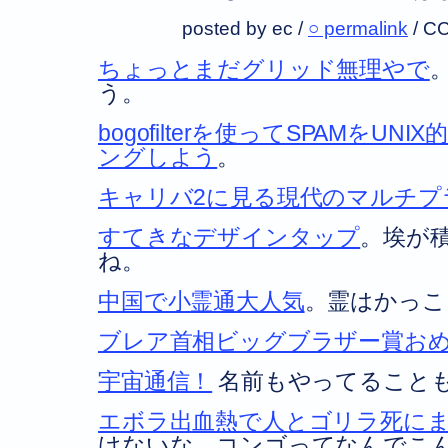
posted by ec /
○ permalink
/
CC
ちょっとまだグリッド無理やで
う。
bogofilterを使ってSPAMをU
ングしよう
。
キャリバ2に見る現代のマルチプ
すてきなデザインタップ
。埃が
ね。
中国で小霊通大人気
。霊はかっこ
ブレア首相ビッグブラザー賞お
宇宙通信！
名前もやってること
エボラ出血熱で人とゴリラ死に
けないな。コンゴってなんでこ