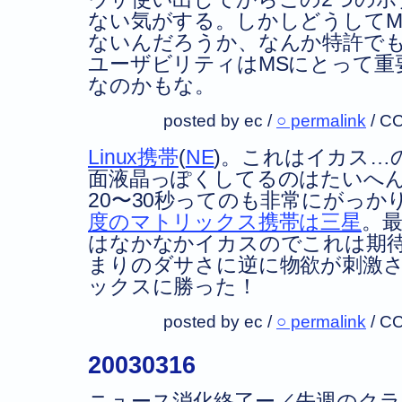
ない気がする。しかしどうしてM
ないんだろうか、なんか特許で
ユーザビリティはMSにとって重
なのかもな。
posted by ec /
○ permalink
/
CC
Linux携帯
(
NE
)。これはイカス…
面液晶っぽくしてるのはたいへ
20〜30秒ってのも非常にがっか
度のマトリックス携帯は三星
。
はなかなかイカスのでこれは期
まりのダサさに逆に物欲が刺激さ
ックスに勝った！
posted by ec /
○ permalink
/
CC
20030316
ニュース消化終了ー／先週のク