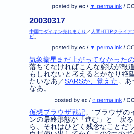
posted by ec /
▼ permalink
/
CC
20030317
中国でダイキン売れまくり
／
人間HTTPクライア
ビ
。
posted by ec /
▼ permalink
/
CC
気象衛星まだ上がってなかった
落ちてなければこんな窮状が報
もしれないと考えるとかなり絶
たいなあ／
SARSか、覚えた
。あ
なあ。
posted by ec /
○ permalink
/
CC
仮想ブラウザ戦記
。
ブラウザの
ンの最終形態が「進む」と「戻
ら、それはひどく残念なことだ
ウザ使い出してからこの2つのボ