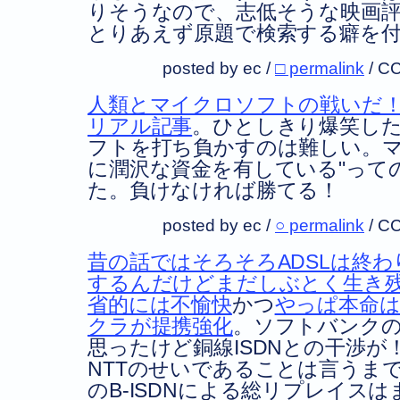
りそうなので、志低そうな映画
とりあえず原題で検索する癖を
posted by ec /
□ permalink
/
CC
人類とマイクロソフトの戦いだ
リアル記事
。ひとしきり爆笑し
フトを打ち負かすのは難しい。
に潤沢な資金を有している
って
た。負けなければ勝てる！
posted by ec /
○ permalink
/
CC
昔の話ではそろそろADSLは終
するんだけどまだしぶとく生き
省的には不愉快
かつ
やっぱ本命
クラが提携強化
。ソフトバンク
思ったけど銅線ISDNとの干渉
NTTのせいであることは言うま
のB-ISDNによる総リプレイス