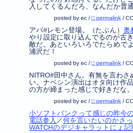
入してくるんだろ、なんだか普
posted by ec /
□ permalink
/
CC
アバ#レモン登場。（たぶん）
奥
やり設定に取り込んでるのが古
敵だ。あといろいろでたらめで
浦沢だ！
posted by ec /
□ permalink
/
CC
NITRO#田中さん。有無を言わ
い。ナベシン演出はオタ向け作
の方が締まった感じで好きだな
posted by ec /
□ permalink
/
CC
小ソフトバンクって感じの昨今
電話参入
／
何を言いたいのかさっ
WATCHのデジキャラットにょ記