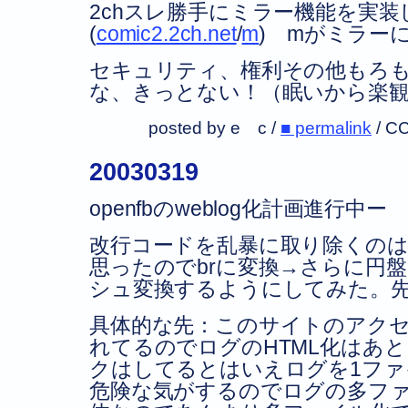
2chスレ勝手にミラー機能を実
(
comic2.2ch.net
/
m
) mがミラー
セキュリティ、権利その他もろ
な、きっとない！（眠いから楽
posted by e c /
■ permalink
/
CC
20030319
openfbのweblog化計画進行中ー
改行コードを乱暴に取り除くの
思ったのでbrに変換→さらに円
シュ変換するようにしてみた。
具体的な先：このサイトのアク
れてるのでログのHTML化はあ
クはしてるとはいえログを1フ
危険な気がするのでログの多フ