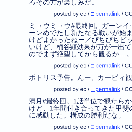
ろその方が楽しみだ。
posted by ec /
□ permalink
/
CC
ミュウミュウ#最終回。ガーンイ
ーンめでたし新たなる戦いが始ま
けどよかったねー／ぴちぴちビ
いけど、桶谷顕効果が万が一出
のでまず絶望してから観るか…
posted by ec /
□ permalink
/
CC
ポトリス予告。んー、カービィ
posted by ec /
□ permalink
/
CC
満月#最終回。1話単位で観たら
けど、1年間付き合ってきた甲斐
に感動した。構成の勝利だな。
posted by ec /
□ permalink
/
CC