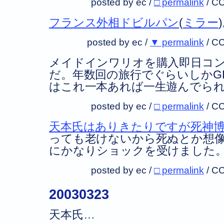
posted by ec /
□ permalink
/
CC
フランス外相ドビルパン
(
ミラー
posted by ec /
▼ permalink
/
CC
メイドインワリオを購入即日コ
だ。年数回の旅行でぐらいしかG
はこれ一本あれば一生遊んでら
posted by ec /
□ permalink
/
CC
天本氏はありきたりですが死神
っても老けないから死ぬとか想
にかなりショックを受けました
posted by ec /
□ permalink
/
CC
20030323
天本氏…