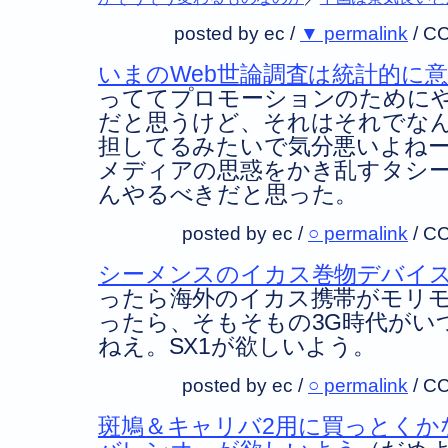
posted by ec /
▼ permalink
/
CC
いまのWeb世論調査は統計的に
っててプロモーションのために
だと思うけど、それはそれでな
担してるみたいで気分悪いよね
メディアの思惑をかき乱すタシ
んやるべきだと思った。
posted by ec /
○ permalink
/
CC
シーメンスのイカス巻物デバイ
ったら海外のイカス携帯がモリ
ったら、そもそもの3G時代がい
ねえ。SX1が欲しいよう。
posted by ec /
○ permalink
/
CC
斑鳩＆キャリバ2用に買っとくか