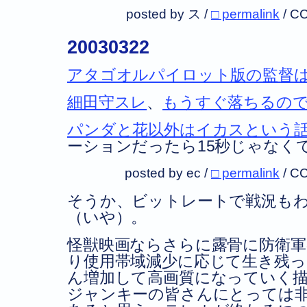
posted by ス /
□ permalink
/
CC
20030322
アタゴオルパイロット版の監督
細田守スレ
、
もうすぐ落ちるの
パンダと花以外はイカスという
ーションだったら15秒じゃなく
posted by ec /
□ permalink
/
CC
そうか、ビットレートで戦況も
（いや）。
怪獣映画ならさらに露骨に防衛軍
り使用帯域減少に応じて生き残っ
ん増加して高画質になっていく
ジャンキーの皆さんにとっては