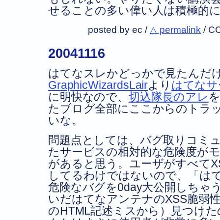
せることの多い偉い人は積極的
posted by ec /
△ permalink
/
CC
20041116
はてなスレかどっかで見たんだ
GraphicWizardsLair
より
はてなサ
に明快なので、
切込隊長のアレ
たブログ全部にここからのトラ
いな。
問題点としては、バグ取りコミ
たサービスの相対的な危険度が
があると思う。ユーザがすべてX
してるわけではないので、「は
危険なバグを0day大公開しちゃ
いだはてなアンテナのXSS脆弱性
のHTML記述ミスから）見つけ