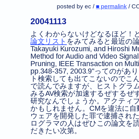
posted by ec /
■ permalink
/
CC
20041113
よくわからないけどなるほど！
論文リスト
をみてみると最近の
Takayuki Kurozumi, and Hiroshi M
Method for Audio and Video Signa
Pruning, IEEE Transaction on Multi
pp.348-357, 2003.9
ってのがあり
ト検索しても出てこないのでこ
で読んでみますが、ヒストグラ
みるAV検索が加速するぜするぜ
研究なんでしょうか。アクティ
かもしれません。CMを違法に自
ウェアを開発した罪で逮捕され
ログラマの人はぜひこの論文を
だきたい次第。