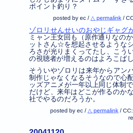
ポイント釣り？
posted by ec /
△ permalink
/
CC
ゾロリせんせいのおやじギャグ
ミャン王女回も（原作通りなの
ットさん☆を想起させるような
ろさが光りまくってたし、こう
の視聴者が増えるのはよろこば
そういやゾロリは来年からアン
制作じゃなくなるそうなので心
ッズアニメが一年以上同じ体制
だけど、来年はどこが作るのか
社でやるのだろうか。
posted by ec /
△ permalink
/
CC
r
20041120