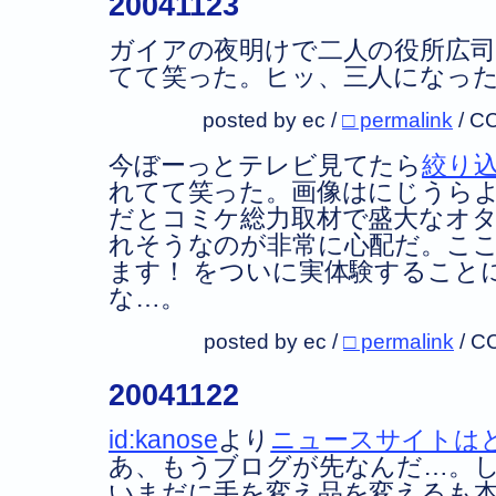
20041123
ガイアの夜明けで二人の役所広
てて笑った。ヒッ、三人になっ
posted by ec /
□ permalink
/
CC
今ぼーっとテレビ見てたら
絞り
れてて笑った。画像はにじうら
だとコミケ総力取材で盛大なオ
れそうなのが非常に心配だ。こ
ます！ をついに実体験すること
な…。
posted by ec /
□ permalink
/
C
20041122
id:kanose
より
ニュースサイトは
あ、もうブログが先なんだ…。
いまだに手を変え品を変えるも