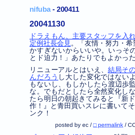
nifuba
- 200411
20041130
ドラえもん、主要スタッフを入
定例社長会見
。「友情・努力・希
かすぎないからいいや。いっそ
とド迫力！」あたりでもよかっ
リニューアルとはいえ、
結局そ
んだろう
し大した変化ではない
もないし、もしかしたら渡辺歩
な。でもだとしたら全然変化し
たら明日の朝起きてみると『新ド
作！』と青田買いスレに書いて
ンク！
posted by ec /
□ permalink
/
CC