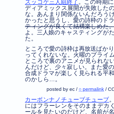
ズッコケ三人組終了
。この時期
ディアミックス展開が失敗した
な。あんまり関係ないんだろう
かったと思うし、愛の詩枠のド
ティングが良くて結構楽しめた
よ。三人娘のキャスティングが
た。
ところで愛の詩枠は再放送ばか
ってくれないな。火曜のプライ
ところで裏のアニメが見られな
んだけど、少々寂しい。また愛
合成ドラマが楽しく見られる平
のかしら…。
posted by ec /
○ permalink
/
CC
カーボンナノチューブチューブ
にはフラーレンをそのままデカ
ールを見たいのだけど、名前が