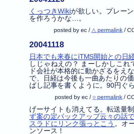
くっつきWiki
が欲しい。プレー
を作ろうかな…。
posted by ec /
△ permalink
/
C
20041118
日本でも来春にiTMS開始との日
しじゃねえの？ まーしかしこれで
ド会社が本格的に動かざるをえ
で、日経は今後も一曲あたりの
ばし記事を書くように。90円ぐ
posted by ec /
○ permalink
/
CC
げーサイトも消えてる。転送量
ず案の定バックアップ云々の話
スラドにリンク張っとこう
。オ
ンソース！