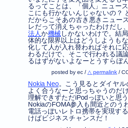
るってことは、「個人」ニュー
こにも行かないんじゃないの？ 
だからこそあの古き悪きニュー
レだって消えちゃったわけだし
法人
か
機械
しかないわけで。結局
体的な限界以上はどうしようも
化して人が入れ替わればそれに
わるだけで、そこで行われる議
るはずがないよなーとうすらぼ
posted by ec /
△ permalink
/
C
Nokia Neo
。こう見るとダイヤル
よく合うなーと思っちゃうのだ
理解できずただiPodっぽいと思
NokiaのFOMA参入も間近との
電話っぽいレトロ携帯を実現す
けばビジネスチャンスだ！