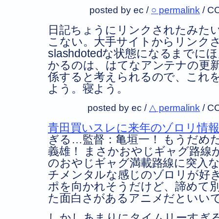
posted by ec /
○ permalink
/
CC
日記ちょうにリンクされたみた
こない。大手サイトからリンク
slashdotedな状態になるま
かるのは、はてなアンテナの更
係すると考えられるので、これ
よう。寝よう。
posted by ec /
△ permalink
/
CC
青田買いスレに来年のゾロリ情
ぎる…監督：亀垣一！ もうだめ
義雄！ まさかおやじギャグ路線
のおやじギャグ満載路線に突入
チメンタルな感じのゾロリが好
ポを向かれそうだけど、諦めて
た面白さがあるアニメだといい
しかしあまりにタイムリーすぎ