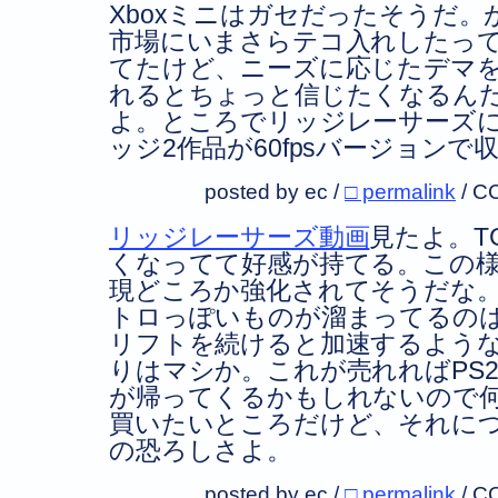
Xboxミニはガセだったそうだ
市場にいまさらテコ入れしたっ
てたけど、ニーズに応じたデマ
れるとちょっと信じたくなるん
よ。ところでリッジレーサーズに
ッジ2作品が60fpsバージョン
posted by ec /
□ permalink
/
C
リッジレーサーズ動画
見たよ。T
くなってて好感が持てる。この
現どころか強化されてそうだな
トロっぽいものが溜まってるの
リフトを続けると加速するよう
りはマシか。これが売れればPS
が帰ってくるかもしれないので
買いたいところだけど、それにつ
の恐ろしさよ。
posted by ec /
□ permalink
/
C