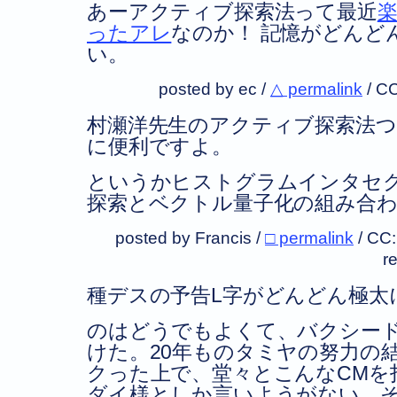
あーアクティブ探索法って最近
ったアレ
なのか！ 記憶がどんど
い。
posted by ec /
△ permalink
/
CC
村瀬洋先生のアクティブ探索法つ
に便利ですよ。
というかヒストグラムインタセ
探索とベクトル量子化の組み合
posted by Francis /
□ permalink
/
CC
r
種デスの予告L字がどんどん極太
のはどうでもよくて、バクシード
けた。20年ものタミヤの努力の
クった上で、堂々とこんなCMを
ダイ様としか言いようがない。