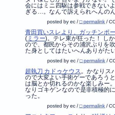
会にはミニ四駆は参戦できない
ぎる…。なんで訴えられへんの
posted by ec /
□ permalink
/
CC
青田買いスレより、ガッチンポー
(
ミラー
)。テレ東が狂った！ し
ので、都民からその浦沢ぶりを
た身としてはたいへんありがた
posted by ec /
□ permalink
/
C
超執刀 カドゥケウス
。かなりス
ので大変よい手術ゲーであろう
は脳とか切れるのかな楽しみー
なりゴキゲンなので是非積極的
った。
posted by ec /
□ permalink
/
CC