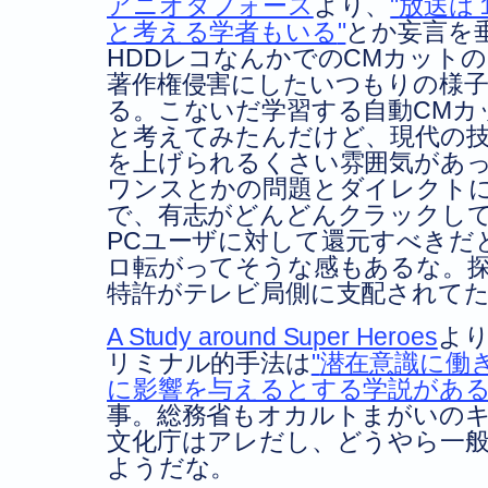
アニオタフォース
より、
放送は
と考える学者もいる
とか妄言を
HDDレコなんかでのCMカット
著作権侵害にしたいつもりの様
る。こないだ学習する自動CMカ
と考えてみたんだけど、現代の
を上げられるくさい雰囲気があ
ワンスとかの問題とダイレクト
で、有志がどんどんクラックし
PCユーザに対して還元すべきだ
ロ転がってそうな感もあるな。
特許がテレビ局側に支配されて
A Study around Super Heroes
よ
リミナル的手法は
潜在意識に働
に影響を与えるとする学説があ
事。総務省もオカルトまがいの
文化庁はアレだし、どうやら一
ようだな。