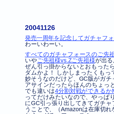
20041126
発売一周年を記念してガチャフ
わーいわーい。
すべてのガチャフォースのご先
いや
ご先祖様vs.Ζご先祖様
が出る
ぜん引っ掛からないとおもった
ダムかよ！ しかしまったくもっ
妙そうなのだけど、GC版がガチ
アサインだったらほんのちょっ
でも違いは
4分割対戦ができるか
ってだけみたいなので、やっぱ
にGC引っ張り出してきてガチャ
うことで、（Amazonは在庫切