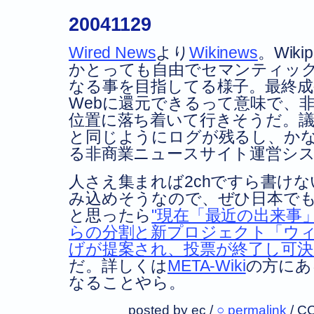
20041129
Wired News
より
Wikinews
。Wik
かとっても自由でセマンティッ
なる事を目指してる様子。最終成
Webに還元できるって意味で、非ナー
位置に落ち着いて行きそうだ。議論の
と同じようにログが残るし、か
る非商業ニュースサイト運営シ
人さえ集まれば2chですら書け
み込めそうなので、ぜひ日本で
と思ったら
現在「最近の出来事
らの分割と新プロジェクト「ウ
げが提案され、投票が終了し可
だ。詳しくは
META-Wiki
の方にあ
なることやら。
posted by ec /
○ permalink
/
CC