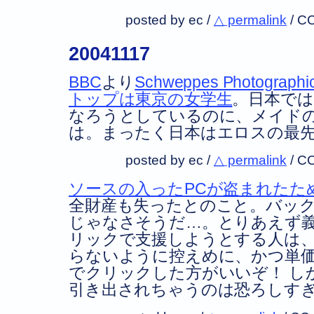
posted by ec /
△ permalink
/
CC
20041117
BBC
より
Schweppes Photographi
トップは東京の女学生
。日本で
なろうとしているのに、メイド
は。まったく日本はエロスの最
posted by ec /
△ permalink
/
CC
ソースの入ったPCが盗まれたためSl
全財産も失ったとのこと。バッ
じゃなさそうだ…。とりあえず
リックで支援しようとする人は
らないように控えめに、かつ単
でクリックした方がいいぞ！ し
引き出されちゃうのは恐ろしす