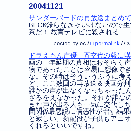
20041121
サンダーバードの再放送まとめ
BECK録らなきゃいけないので生
茶だ！ 教育テレビに殺される！
posted by ec /
□ permalink
/
CC
ドラえもん声優一斉交代の報に
画の一年延期の真相はおそらく声
物であったことは容易に想像で
な。その時はそういうふうに考
ど、ここ数回の再放送＆映画分割
誰かの声が出なくなっちゃった
ざるをえなかった。それが誰な
まだ声が出る人も一気に交代し
間関係最悪説に信憑性が増す結
と寂しい。新配役が子供もアニ
くれるといいですね。