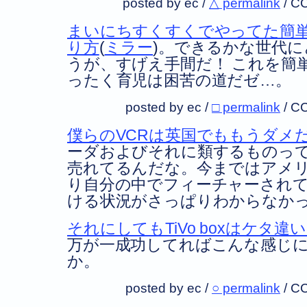
posted by ec /
△ permalink
/
CC
まいにちすくすくでやってた簡
り方
(
ミラー
)。できるかな世代
うが、すげえ手間だ！ これを簡
ったく育児は困苦の道だゼ…。
posted by ec /
□ permalink
/
CC
僕らのVCRは英国でももうダメ
ーダおよびそれに類するものっ
売れてるんだな。今まではアメリカ
り自分の中でフィーチャーされて
ける状況がさっぱりわからなか
それにしてもTiVo boxはケタ違
万が一成功してればこんな感じ
か。
posted by ec /
○ permalink
/
CC