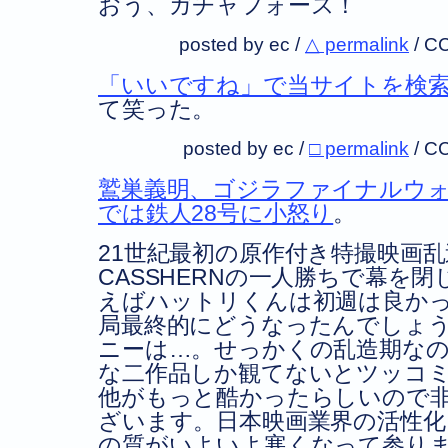
おう、ガチャフォース！
posted by ec /
△ permalink
/
CC
「いいですね」で当サイトを検
て笑った。
posted by ec /
□ permalink
/
CC
鷲巣義明、ゴジラファイナルウ
では鉄人28号に小怒り
。
21世紀最初の原作付き特撮映画
CASSHERNの一人勝ちで幕を
えばハットリくんは初週は良か
局最終的にどうなったんでしょ
ニーは…。せっかくの乱造期な
な二作品しか観てないとツッコ
他がもっと酷かったらしいので
ざいます。日本映画業界の活性化
の質がいよいよ寒くなって参り