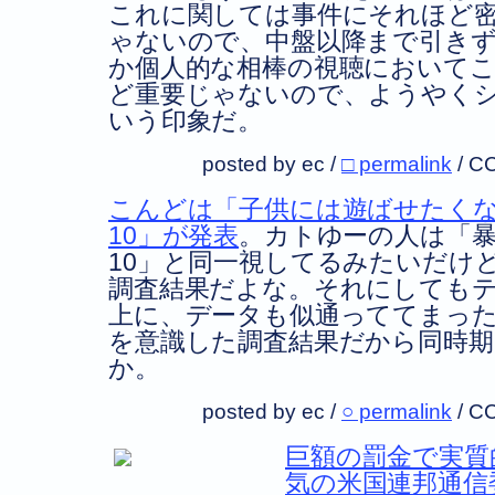
これに関しては事件にそれほど
ゃないので、中盤以降まで引き
か個人的な相棒の視聴において
ど重要じゃないので、ようやく
いう印象だ。
posted by ec /
□ permalink
/
CC
こんどは「子供には遊ばせたく
10」が発表
。カトゆーの人は「
10」と同一視してるみたいだけ
調査結果だよな。それにしても
上に、データも似通っててまった
を意識した調査結果だから同時
か。
posted by ec /
○ permalink
/
CC
巨額の罰金で実質
気の米国連邦通信