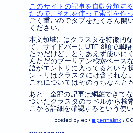
このサイトの記事を自動分類す
たので、それを使って索引を作
ごく重いのでタブをたくさん開
ください。
本文領域にはクラスタを特徴的
て、サイドバーにUTF-8順で単
たのだけど、とりあえず使いに
んただのブーリアン検索ベース
語がエントリに入ってるという
ントリはクラスタには含まれな
これについてはそのうちなんと
あと、全部の記事は網羅できて
ついたクラスタのラベルから検
こから詳細を確認するという使
posted by ec /
■ permalink
/
CC