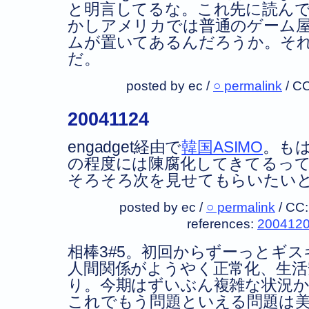
と明言してるな。これ先に読ん
かしアメリカでは普通のゲーム
ムが置いてあるんだろうか。そ
だ。
posted by ec /
○ permalink
/
CC
20041124
engadget経由で
韓国ASIMO
。もは
の程度には陳腐化してきてるっ
そろそろ次を見せてもらいたいと
posted by ec /
○ permalink
/
CC
references:
200412
相棒3#5。初回からずーっとギ
人間関係がようやく正常化、生活
り。今期はずいぶん複雑な状況
これでもう問題といえる問題は