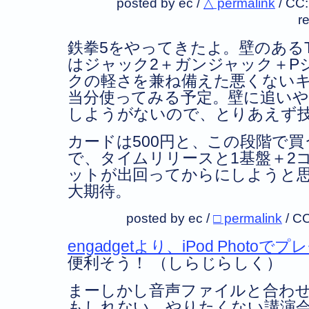
posted by ec /
△ permalink
/
CC
r
鉄拳5をやってきたよ。壁のある
はジャック2＋ガンジャック＋P
クの軽さを兼ね備えた悪くない
当分使ってみる予定。壁に追い
しようがないので、とりあえず
カードは500円と、この段階で
で、タイムリリースと1基盤＋2
ットが出回ってからにしようと
大期待。
posted by ec /
□ permalink
/
CC
engadgetより、iPod Photoで
便利そう！ （しらじらしく）
まーしかし音声ファイルと合わ
もしれない。やりたくない講演