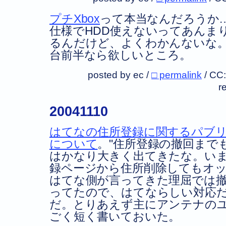
プチXbox
って本当なんだろうか…
仕様でHDD使えないってあんま
るんだけど、よくわかんないな。
台前半なら欲しいところ。
posted by ec /
□ permalink
/
CC
r
20041110
はてなの住所登録に関するパブ
について
。
住所登録の撤回まで
はかなり大きく出てきたな。い
録ページから住所削除してもオ
はてな側が言ってきた理屈では
ってたので、はてならしい対応
だ。とりあえず主にアンテナの
ごく短く書いておいた。