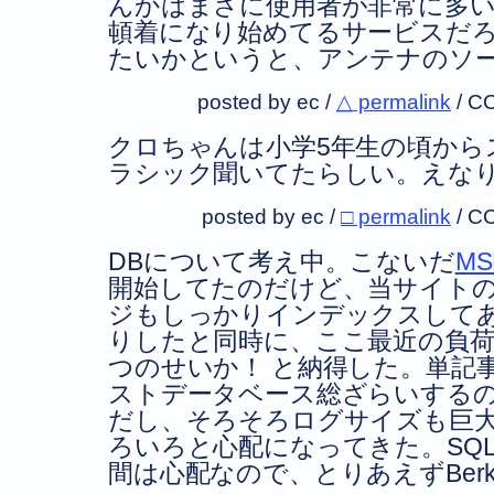
んかはまさに使用者が非常に多
頓着になり始めてるサービスだ
たいかというと、アンテナのソ
posted by ec /
△ permalink
/
CC
クロちゃんは小学5年生の頃から
ラシック聞いてたらしい。えな
posted by ec /
□ permalink
/
CC
DBについて考え中。こないだ
MS
開始してたのだけど、当サイト
ジもしっかりインデックスして
りしたと同時に、ここ最近の負
つのせいか！ と納得した。単記
ストデータベース総ざらいする
だし、そろそろログサイズも巨
ろいろと心配になってきた。SQ
間は心配なので、とりあえずBerk