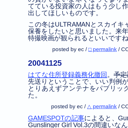
てている投資家の人はもう少し
出してほしいものです。
この冬はULTRAMANとスカイ
保養をしたいと思いました。来
特撮映画が観られるといいです
posted by ec /
□ permalink
/
CC
20041125
はてな住所登録義務化撤回
。
予定
先送りということで、いい判例
とりあえずアンテナをパブリッ
た。
posted by ec /
△ permalink
/
CC
GAMESPOTの記事
によると、Gunsli
Gunslinger Girl Vol.3の