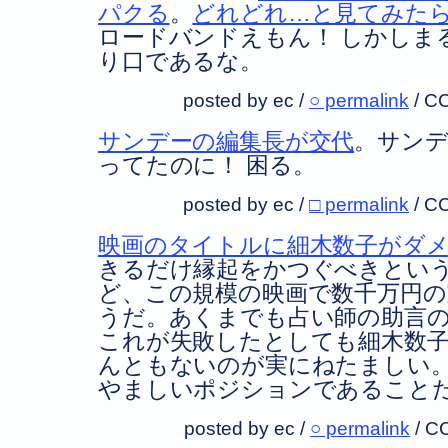
パクる
。
どれどれ…と見てみた
ロードバンドえもん！ しかしま
り口であるな。
posted by ec /
○ permalink
/
CC
サンデーの編集長が交代
。サン
ってたのに！ 困る。
posted by ec /
□ permalink
/
CC
映画のタイトルに細木数子がダ
きるだけ縁起をかつぐべきとい
ど、この規模の映画で数千万円
うだ。あくまでも占い師の助言
これが失敗したとしても細木数
んともないのが実にねたましい
やましいポジションであること
posted by ec /
○ permalink
/
C