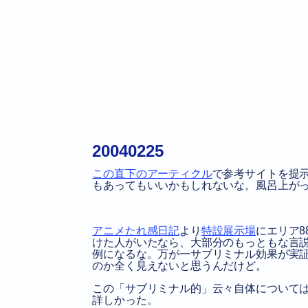
20040225
この直下のアーティクル
で参考サイトを提示し
もあってもいいかもしれないな。風呂上が
アニメたれ感日記
より
特設展示場
にエリア
けた人がいたなら、大部分のもっともな言
例になるな。万が一サブリミナル効果が実
のか全く見えないと思うんだけど。
この「サブリミナル的」云々自体について
詳しかった。