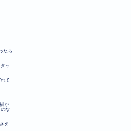
ったら
ョタっ
ぎれて
描か
ものな
さえ