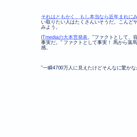
それはともかく、もし本当なら近年まれに
い取りたい人はたくさんいそうだ。こんどヤ
みよう。
ITmediaの大本営発表
。
ファクトとして、容
事実だ。
ファクトとして事実！ 馬から落馬
感。
一瞬4700万人に見えたけどそんなに驚かな