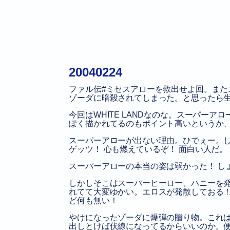
20040224
ファル伝#ミセスアローを救出せよ回。また
ゾーダに暗殺されてしまった。と思ったら
今回はWHITE LANDなのな。スーパー
ぽく描かれてるのもポイント高いというか
スーパーアローが出ない理由。ひでぇー。し
ゲッツ！ 心も燃えているぞ！ 面白い人だ。
スーパーアローの本当の姿は弱かった！ し
しかしそこはスーパーヒーロー、ハニーを
れてて大変ゆかい。エロスが発散しておる！
ど何も無い！
やけになったゾーダに爆弾の贈り物。これ
出しとけば伏線になってるからいいのか。