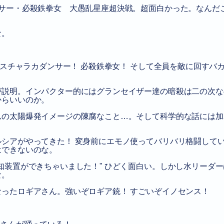
ンサー・必殺鉄拳女 大愚乱星座超決戦。超面白かった。なんだ
な。
 スチャラカダンサー！ 必殺鉄拳女！ そして全員を敵に回すバ
が説明。インパクター的にはグランセイザー達の暗殺は二の次な
からいいのか。
んの太陽爆発イメージの陳腐なこと…。そして科学的な話には加
シアがやってきた！ 変身前にエモノ使ってバリバリ格闘して
はできないのな。
知装置ができちゃいました！
ひどく面白い。しかし水リーダー
な。
ったロギアさん。強いぞロギア銃！ すごいぞイノセンス！