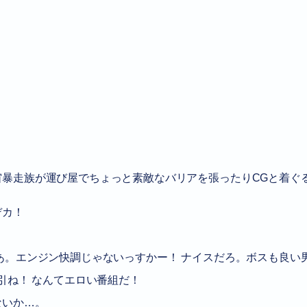
。
宙暴走族が運び屋でちょっと素敵なバリアを張ったりCGと着ぐ
デカ！
あ。エンジン快調じゃないっすかー！ ナイスだろ。ボスも良い
引ね！ なんてエロい番組だ！
ないか…。