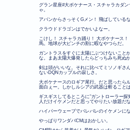
グラン星座#大ボケナース・スチャラカダ
ゃ。
アバンからさっそくGメン！ 飛ばしている
クラウドドラゴンはでかいよなー。
こけし！ スチャラカ踊り！ 大ボケナース！
馬。地球が大ピンチの割に暇なやつらだ。
ガントラスをすぐに太陽にぶつけないこと
な。まあ太陽大爆発したらどっちみち死ぬ
剣は頭がいいな。それに比べてミソノギさ
ないDQNカップルの寂しさ。
大ボケナースのロギア尾行。だと思ったらル
面白ぇー。しかしルシアの武器は斬ること
ギスギスしてるところに
ガントローラー探
人だけイケメンだと思ってやりたい放題だ
ハイパーウェーブでバレバレのイケメンにな
やっぱりワンダバCMはおかしい。