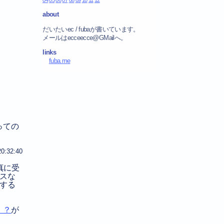
about
だいたいec / fubaが書いています。
メールはecceecce@GMailへ。
links
fuba.me
っての
20:32:40
真に受
スな
する
！？
が