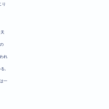
こり
カ天
の
われ
いる。
は一