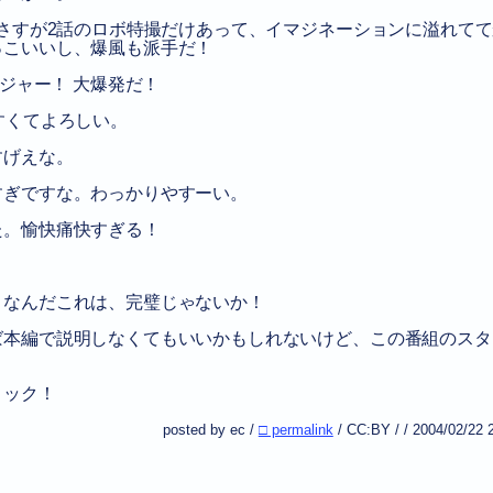
 さすが2話のロボ特撮だけあって、イマジネーションに溢れて
っこいいし、爆風も派手だ！
ンジャー！ 大爆発だ！
すくてよろしい。
すげえな。
すぎですな。わっかりやすーい。
た。愉快痛快すぎる！
。なんだこれは、完璧じゃないか！
ば本編で説明しなくてもいいかもしれないけど、この番組のスタ
ロック！
posted by ec /
□ permalink
/
CC:BY
/
/
2004/02/22 