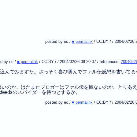
posted by ec /
■ permalink
/
CC:BY
/
/
2004/02/26 
d by ec /
■ permalink
/
CC:BY
/
/
2004/02/26 09:20:07
/
references:
2004022
Searchを埋め込んでみますた。さっそく喜び勇んでファル伝感想を書いて
。
悪いのか、はたまたブロガーはファル伝を観ないのか。とりあ
feedsのスパイダーを待つとするか。
posted by ec /
■ permalink
/
CC:BY
/
/
2004/02/26 