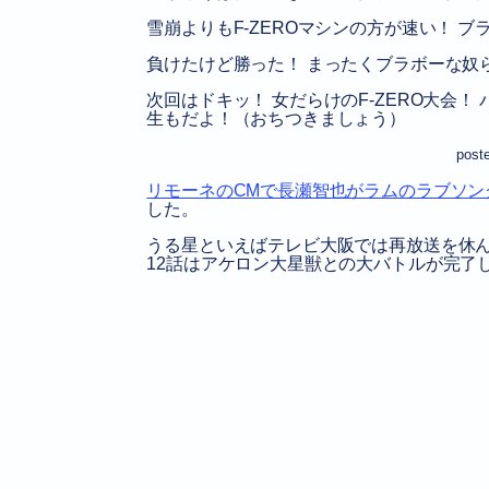
雪崩よりもF-ZEROマシンの方が速い！ ブ
負けたけど勝った！ まったくブラボーな奴
次回はドキッ！ 女だらけのF-ZERO大会
生もだよ！（おちつきましょう）
post
リモーネのCMで長瀬智也がラムのラブソン
した。
うる星といえばテレビ大阪では再放送を休ん
12話はアケロン大星獣との大バトルが完了