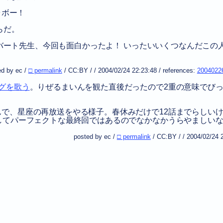
ラボー！
らだ。
！ バート先生、今回も面白かったよ！ いったいいくつなんだこの人
ed by ec /
□ permalink
/
CC:BY
/
/
2004/02/24 22:23:48
/
references:
2004022
グを歌う
。りぜるまいんを観た直後だったので2重の意味でび
で、星座の再放送をやる様子。春休みだけで12話までらしい
してパーフェクトな最終回ではあるのでなかなかうらやましい
posted by ec /
□ permalink
/
CC:BY
/
/
2004/02/24 