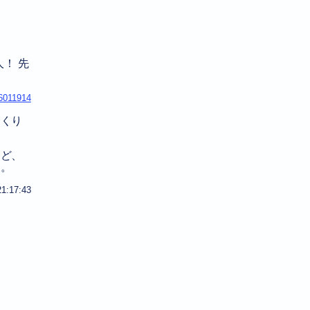
！ 先
6011914
っくり
けど、
な。
21:17:43