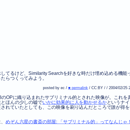
てるけど、Similarity Searchを好きな時だけ埋め込める機能
ったらつくってみよう。
posted by ec /
■ permalink
/
CC:BY
/
/
2004/02/25 
88のOPに織り込まれたサブリミナル的とされた映像が。これを
説とほんの少しの嘘で
いかに効果的に人を動かせるか
というナイ
証されていたとしても、この映像を刷り込んだところで誰が得を
は、
めぞん六星の書斎の部屋: 「サブリミナル的」ってなんじゃ