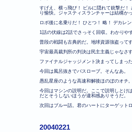
すげえ、横っ飛び！ ビルに隠れて銃撃だ！
り愉快。ジャスティスランチャーは結構か
ロボ後に名乗りだ！ ひとつ！ 略！ デカレ
1話の伏線は2話でさっそく回収。わかりや
普段の戦闘も古典的だ。地球資源強盗って
宇宙最高裁判所の判決は民主主義じゃなさ
ファイナルジャッジメント決まってしまっ
今回は風呂抜きでバスローブ。そんなあ。
愚乱星座のような高速和解後ほのぼのオチ
今回はマシンの説明だ。ここで説明しとけ
だとそうしないほうが違和感ありそうだ。
次回はブルー話。君のハートにターゲット
20040221