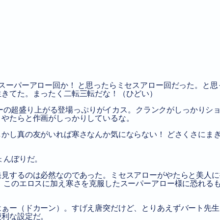
スーパーアロー回か！ と思ったらミセスアロー回だった。と思
生きてた。まったく二転三転だな！（ひどい）
アローの超盛り上がる登場っぷりがイカス。クランクがしっかりシ
、やたらと作画がしっかりしているな。
かし真の友がいれば寒さなんか気にならない！ どさくさにま
ょんぼりだ。
発見するのは必然なのであった。ミセスアローがやたらと美人に
 このエロスに加え寒さを克服したスーパーアロー様に恐れる
はぁー（ドカーン）。すげえ唐突だけど、とりあえずバート先生
便利な設定だ。