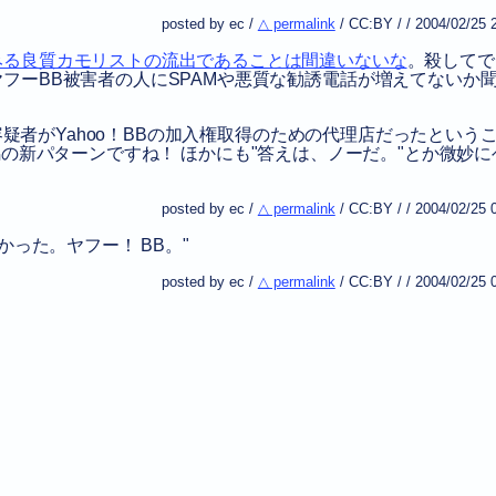
posted by ec /
△ permalink
/
CC:BY
/
/
2004/02/25 
みる良質カモリストの流出であることは間違いないな
。殺してで
フーBB被害者の人にSPAMや悪質な勧誘電話が増えてないか
疑者がYahoo！BBの加入権取得のための代理店だったという
の新パターンですね！ ほかにも
答えは、ノーだ。
とか微妙に
posted by ec /
△ permalink
/
CC:BY
/
/
2004/02/25 
かった。ヤフー！ BB。
posted by ec /
△ permalink
/
CC:BY
/
/
2004/02/25 