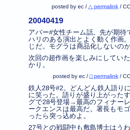
posted by ec /
△ permalink
/
CC
20040419
アバー#女性チーム話。先が期待
ハリのある演出とよく動く作画
じだ。モグラは商品化しないの
次回の超作画を楽しみにしてい
かり。
posted by ec /
□ permalink
/
CC
鉄人28号#2。どんどん鉄人語り
に笑った。語りが盛り上がった
グで28号登場→最高のフィナー
ークエンスは最高だ。署長もモ
ったら突っ込めよ。
27号との戦闘中も敷島博士はう