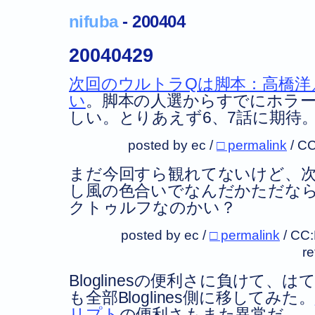
nifuba
- 200404
20040429
次回のウルトラQは脚本：高橋洋
い
。脚本の人選からすでにホラ
しい。とりあえず6、7話に期待
posted by ec /
□ permalink
/
CC
まだ今回すら観れてないけど、次
し風の色合いでなんだかただな
クトゥルフなのかい？
posted by ec /
□ permalink
/
CC
r
Bloglinesの便利さに負けて
も全部Bloglines側に移してみた。
リプト
の便利さもまた異常だ。