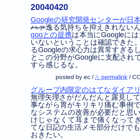
20040420
Googleの研究開発センターが
ハァ
逸る気持ちを抑えきれない
gooとの提携
は本当にGoogle
いないということは確認できた
るGoogleの求心力は異常すぎ
とこの分野がGoogleに支配さ
すら感じるな。
posted by ec /
△ permalink
/
CC
グループ内限定のはてなダイア
無理矢理さがだんだんと露見し
事ながら胃がキリキリ痛む事例
なシステムの改善が必要だと思い
けじゃなくて耳まで痛くなってき
てな日記の生活メモ部分だけで
おきたい。