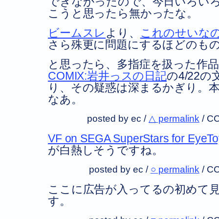
できなかったので、今日いろい
こうと思ったら無かったな。
ビームスレ
より、
これのせいな
さら殊更に問題にするほどのも
と思ったら、多指症を扱った作
COMIX:岩井っスの日記
の4/22
り、その疑惑は深まるかぎり。
なあ。
posted by ec /
△ permalink
/
CC
VF on SEGA SuperStars for EyeTo
が白熱しそうですね。
posted by ec /
○ permalink
/
CC
ここに広告が入ってるの初めて
す。