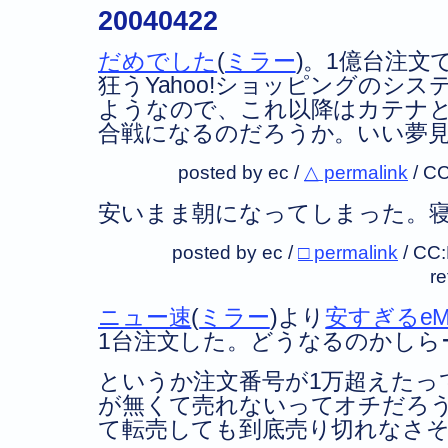
20040422
だめでした
(
ミラー
)。1億台注文
狂うYahoo!ショッピングのシ
ようなので、これ以降はカテナと
合戦になるのだろうか。いい夢
posted by ec /
△ permalink
/
CC
安いまま朝になってしまった。
posted by ec /
□ permalink
/
CC
r
ニュー速
(
ミラー
)より
安すぎるeM
1台注文した。どうなるのかしら
というか注文番号が1万超えたっ
が無くて売れないってオチだろうな
て転売しても到底売り切れなさ