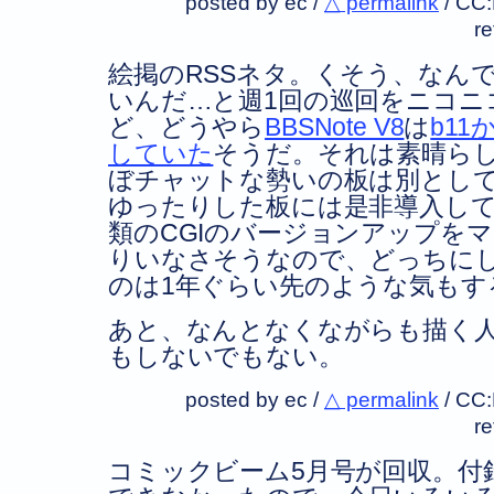
posted by ec /
△ permalink
/
CC
r
絵掲のRSSネタ。くそう、なんで
いんだ…と週1回の巡回をニコニ
ど、どうやら
BBSNote V8
は
b1
していた
そうだ。それは素晴ら
ぼチャットな勢いの板は別として
ゆったりした板には是非導入し
類のCGIのバージョンアップを
りいなさそうなので、どっちに
のは1年ぐらい先のような気もす
あと、なんとなくながらも描く
もしないでもない。
posted by ec /
△ permalink
/
CC
r
コミックビーム5月号が回収。付