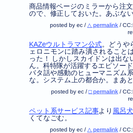
商品情報ページのミラーから注
ので、修正しておいた。あぶな
posted by ec /
△ permalink
/
CC
r
KAZeウルトラマン公式
。どうや
ェロニモンに踏み潰されること
った！ しかしスカイドンは出な
ん。科特隊が活躍するエピソー
バタ話や感動のヒューマニズム
な。システム上の都合か。まあ
posted by ec /
□ permalink
/
CC
r
ペット系サービス記事
より
風呂
くてなごむ。
posted by ec /
△ permalink
/
CC