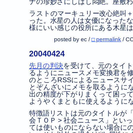
ナの珍妙さにしばし悶絶。座敷
ラストのマーキュリー改心絶叫
った。水星の人は女優になった
様にいい感じの役所にある木星
posted by ec /
□ permalink
/
CC
20040424
先月の判決
を受けて、元のタイ
るようにニュースメモ変換君を
のところRSSによるニュースサ
とぞんざいにメモを取るように
出の精度が下がりまくって困っ
ようやくまともに使えるように
特徴語リストは元のタイトルが「nikkan
会ＴＯＰ > 社会ニュース」とい
ては使いものにならない場合に