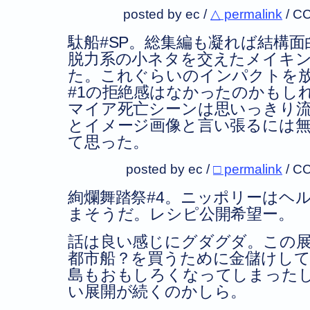
posted by ec /
△ permalink
/
CC
駄船#SP。総集編も凝れば結構
脱力系の小ネタを交えたメイキ
た。これぐらいのインパクトを
#1の拒絶感はなかったのかもし
マイア死亡シーンは思いっきり
とイメージ画像と言い張るには
て思った。
posted by ec /
□ permalink
/
CC
絢爛舞踏祭#4。ニッポリーはヘ
まそうだ。レシピ公開希望ー。
話は良い感じにグダグダ。この
都市船？を買うために金儲けし
島もおもしろくなってしまった
い展開が続くのかしら。