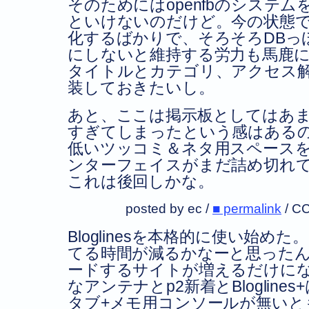
そのためにはopenfbのシステ
といけないのだけど。今の状態
化するばかりで、そろそろDBっ
にしないと維持する労力も馬鹿
タイトルとカテゴリ、アクセス
装しておきたいし。
あと、ここは掲示板としてはあ
すぎてしまったという感はある
低いツッコミ＆ネタ用スペース
ンターフェイスがまだ詰め切れ
これは後回しかな。
posted by ec /
■ permalink
/
CC
Bloglinesを本格的に使い始め
てる時間が減るかなーと思った
ードするサイトが増えるだけに
なアンテナとp2新着とBlogline
タブ+メモ用コンソールが無いと