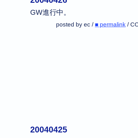
GW進行中。
posted by ec /
■ permalink
/
CC
20040425