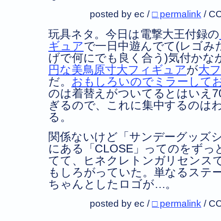
posted by ec /
□ permalink
/
CC
玩具ネタ。今日は電撃大王付録の
ギュア
で一日中遊んでて(レゴみ
げで何にでも良く合う)気付かな
円な美鳥原寸大フィギュア
が
大
だ。
おもしろいのでミラーして
のは着替えがついてるとはいえ7
ぎるので、これに集中するのは
る。
関係ないけど「サンデーグッズ
にある「CLOSE」ってのをず
てて、ヒネクレトンガリセンス
もしろがっていた。単なるステ
ちゃんとしたロゴが…。
posted by ec /
□ permalink
/
CC