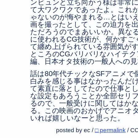
ンビュンと立ち向かう様は非常
て大ワクワクであったよ。これ
ゃないのが悔やまれる…とはい
画を撮ったとして、この迫力を
ただろうのでまあいいか。異な
に使われるCG技術が、何かすご
て纏め上げられている雰囲気が
ところのCGバリバリなハイテク
編、日本オタ技術の一般人への見
話は80年代チックなSFアニメ
白みを感じる事はなかったんだ
て素直に落としてたので仕事と
な設定もあろうことか全部セリ
るので、一般受けに関してはか
る。この映画のおかげでアニオ
いれば嬉しいなーと思った。
posted by ec /
□ permalink
/
CC