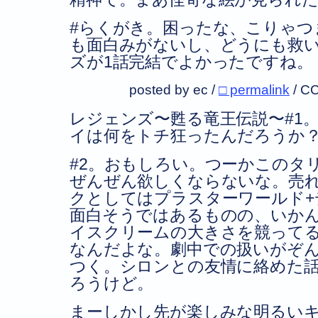
#らくがき。困ったな、こりゃつ
も面白みがないし、どうにも救
ズが1話完結でよかったですね。
posted by ec /
□ permalink
/
CC
レジェンズ〜甦る竜王伝説〜#1
イは何をトチ狂ったんだろうか
#2。おもしろい。つーかこのタ
ぜんぜん欲しくならないな。売
クとしてはプラスターワールド+
面白そうではあるものの、いか
イスクリームの大きさを競って
なんだよな。劇中での扱いがぞ
つく。シロンとの友情に絡めた
ろうけど。
まーしかし先が楽しみな明るい