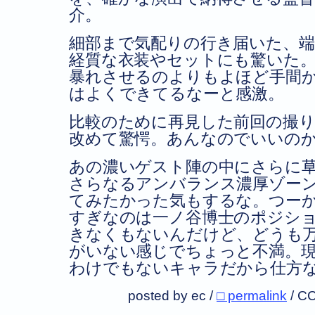
介。
細部まで気配りの行き届いた、端
経質な衣装やセットにも驚いた
暴れさせるのよりもよほど手間
はよくできてるなーと感激。
比較のために再見した前回の撮
改めて驚愕。あんなのでいいの
あの濃いゲスト陣の中にさらに
さらなるアンバランス濃厚ゾー
てみたかった気もするな。つー
すぎなのは一ノ谷博士のポジシ
きなくもないんだけど、どうも
がいない感じでちょっと不満。
わけでもないキャラだから仕方
posted by ec /
□ permalink
/
CC