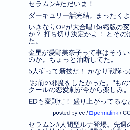
セラムン#ただいま！
ダーキュリー話完結。まったく
いきなりOPが大合唱+短縮版の
か？ 打ち切り決定かよ！ とそ
た。
金星が愛野美奈子って事はそう
のか。ちょっと油断してた。
5人揃って新技だ！ かなり戦隊
お前の邪魔をしたかった。
もの
クールの恋愛劇が今から楽しみ
EDも変則だ！ 盛り上がってるな
posted by ec /
□ permalink
/
CC
セラムン#人間型ルナ登場。先週