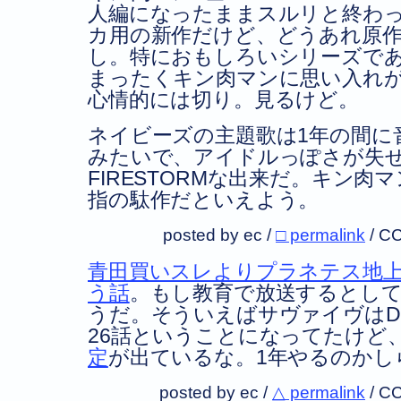
人編になったままスルリと終わ
カ用の新作だけど、どうあれ原
し。特におもしろいシリーズで
まったくキン肉マンに思い入れ
心情的には切り。見るけど。
ネイビーズの主題歌は1年の間に
みたいで、アイドルっぽさが失
FIRESTORMな出来だ。キン
指の駄作だといえよう。
posted by ec /
□ permalink
/
CC
青田買いスレよりプラネテス地
う話
。もし教育で放送するとし
うだ。そういえばサヴァイヴはDV
26話ということになってたけど
定
が出ているな。1年やるのかし
posted by ec /
△ permalink
/
CC