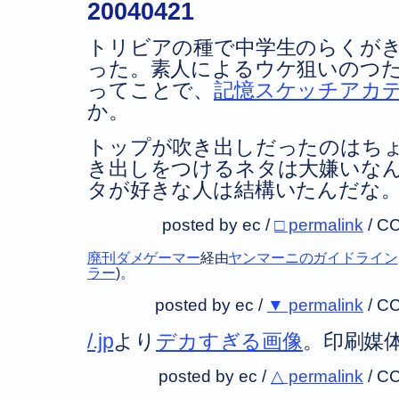
20040421
トリビアの種で中学生のらくが
った。素人によるウケ狙いのつ
ってことで、
記憶スケッチアカ
か。
トップが吹き出しだったのはち
き出しをつけるネタは大嫌いな
タが好きな人は結構いたんだな
posted by ec /
□ permalink
/
CC
廃刊ダメゲーマー
経由
ヤンマーニのガイドライン
ラー
)。
posted by ec /
▼ permalink
/
CC
/.jp
より
デカすぎる画像
。印刷媒
posted by ec /
△ permalink
/
CC