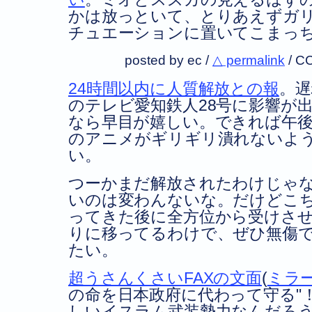
かは放っといて、とりあえずガ
チュエーションに置いてこまっ
posted by ec /
△ permalink
/
CC
24時間以内に人質解放との報
。遅
のテレビ愛知鉄人28号に影響が
なら早目が嬉しい。できれば午後
のアニメがギリギリ潰れないよ
い。
つーかまだ解放されたわけじゃ
いのは変わんないな。だけどこ
ってきた後に全方位から受けさ
りに移ってるわけで、ぜひ無傷
たい。
超うさんくさいFAXの文面
(
ミラ
の命を日本政府に代わって守る
しいイスラム武装勢力なんだろ