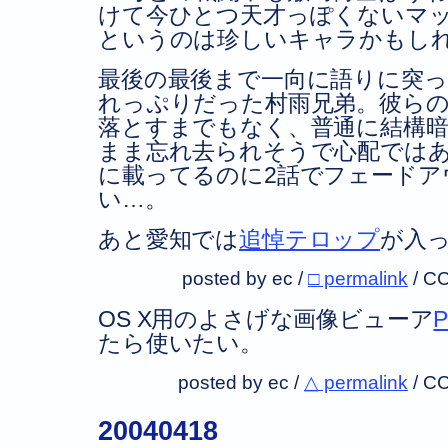
けて今ひとつ天才っぽくないマ
というのは珍しいキャラかもし
最後の最後まで一向に語りに突
れっぷりだった村雨兄弟。彼ら
落とすまでもなく、普通に結構
まま忘れ去られそうで心配では
に載ってるのに2話でフェードア
い…。
あと愛知では
追悼テロップ
が入
posted by ec /
□ permalink
/
CC
OS X用のよさげな画像ビューア
P
たら使いたい。
posted by ec /
△ permalink
/
CC
20040418