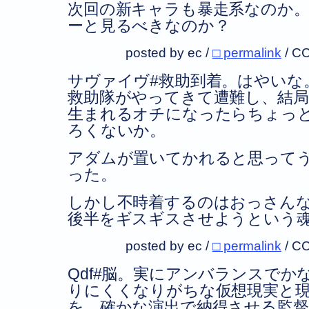
次回の新キャラも暴走系なのか
ーと見るべきなのか？
posted by ec /
□ permalink
/
CC
サヴァイヴ#救助到着。はやいな
救助隊がやってきて遭難し、結
生まれるオチになったらちょっ
ろくないか。
アダムが置いてかれると思って
った。
しかし不時着するのはおっさん
後半をギスギスさせようという
posted by ec /
□ permalink
/
CC
Qdf#脳。実にアンバランスで
りにくくなりがちな仮想現実と
を、確かな演出で納得させる監