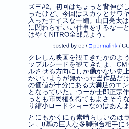
ズ三#2。初回はちょっと背伸び
ったけど、今回はスカッとサワ
入ったナイスな一編。山口亮太は
に関わらずいい仕事をするなー
はやくNITRO全部見よう。
posted by ec /
□ permalink
/
CC
クレしん映画を観てきたかのよ
ップルシードを観てきたよ。CM
ルさせる方向にしか働かない史
かいいようが無かった当作品だけど
の価値が十分にある大満足のエ
となっていた。つーか士郎正宗
っとも市民権を得てもよさそう
り縮小ロードショーなのはあん
とにもかくにも素晴らしいのは
ン。8基の巨大な多脚砲台相手に