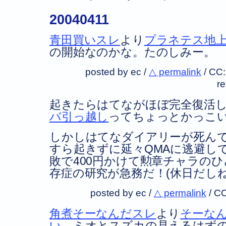
20040411
青田買いスレ
より
プラネテス地
の開始なのかな。たのしみー。
posted by ec /
△ permalink
/
CC
r
起きたらはてながほぼ完全復活
バ引っ越し
ってちょっとかっこ
しかしはてなダイアリーが死ん
すら起きずに延々QMAに逃避し
敗で400円かけて勲章チャラの
存症の研究が急務だ！(休日だしね
posted by ec /
△ permalink
/
CC
角煮そーなんだスレ
より
そーな
い
。ミオとスズカの見えるはず