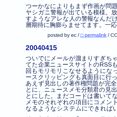
つーかなによりもまず作画が問題
ヤシガニ警報が出ている模様。放
すようなアレな人の警報なんだ
層期待に胸膨らませてます。一
posted by ec /
□ permalink
/
CC
20040415
ついでにメールが溜まりすぎち
てた企業ニュースサイトのRSS
回もモリモリこなせるようにな
ースクリッピングも真面目に行
あえず見出しの著作権問題が完
とに、ニュースメモ分類君の見出しに
とにした。まだコードは書いて
メモのそれぞれの項目にコメン
なるようなシステムにできれば