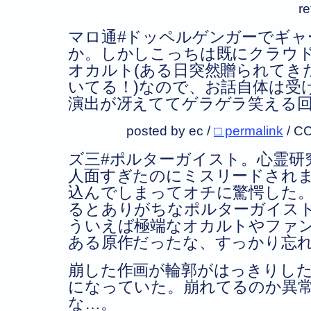
r
マロ通#ドッペルゲンガーでギャ
か。しかしこっちは既にクラウ
オカルト(ある日突然贈られてき
いてる！)なので、お話自体は受
演出が冴えててゲラゲラ笑える
posted by ec /
□ permalink
/
CC
ズ三#ポルターガイスト。心霊研
人面すぎたのにミスリードされ
込んでしまってオチに驚愕した
るとありがちなポルターガイス
ういえば極端なオカルトやファ
ある原作だったな、すっかり忘
崩した作画が輪郭がはっきりした
になっていた。崩れてるのか異
な…。