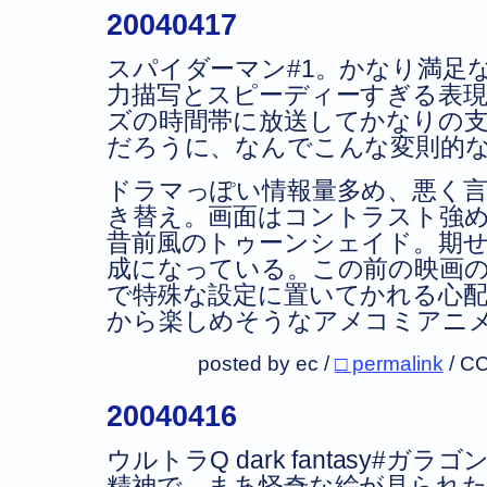
20040417
スパイダーマン#1。かなり満足
力描写とスピーディーすぎる表
ズの時間帯に放送してかなりの
だろうに、なんでこんな変則的
ドラマっぽい情報量多め、悪く
き替え。画面はコントラスト強
昔前風のトゥーンシェイド。期
成になっている。この前の映画
で特殊な設定に置いてかれる心
から楽しめそうなアメコミアニ
posted by ec /
□ permalink
/
CC
20040416
ウルトラQ dark fantasy#
精神で。まあ怪奇な絵が見られた