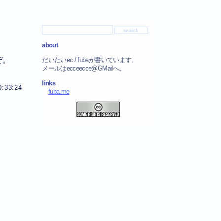
about
ぞ。
だいたいec / fubaが書いています。
メールはecceecce@GMailへ。
links
0:33:24
fuba.me