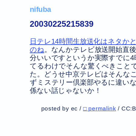
nifuba
20030225215839
日テレ14時間生放送化はネタか
のね
。なんかテレビ放送開始直
分いいですというか実際すでに4
てるわけでそんな驚くべきこと
た。どうせ中京テレビはそんな
ずミステリー倶楽部やるに違い
係ない話じゃないか！
posted by ec /
□ permalink
/
CC: