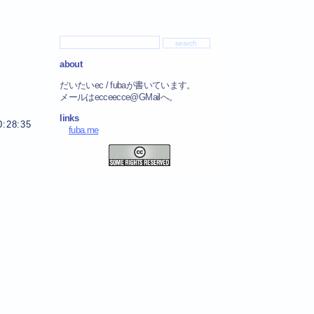
about
だいたいec / fubaが書いています。
メールはecceecce@GMailへ。
links
0:28:35
fuba.me