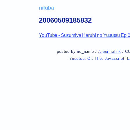
nifuba
20060509185832
YouTube - Suzumiya Haruhi no Yuuutsu Ep 05
posted by no_name /
△ permalink
/
C
Yuuutsu
,
Of
,
The
,
Javascript
,
E