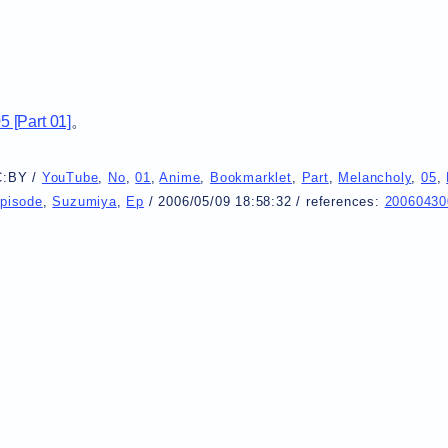
 [Part 01]
。
C:BY
/
YouTube
,
No
,
01
,
Anime
,
Bookmarklet
,
Part
,
Melancholy
,
05
,
pisode
,
Suzumiya
,
Ep
/
2006/05/09 18:58:32
/
references:
20060430