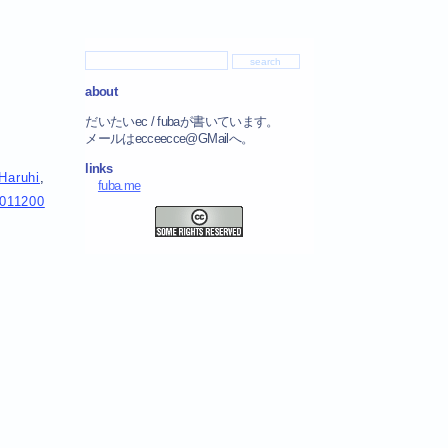
about
だいたいec / fubaが書いています。
メールはecceecce@GMailへ。
links
Haruhi
,
fuba.me
011200