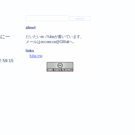
about
年に一
だいたいec / fubaが書いています。
メールはecceecce@GMailへ。
links
fuba.me
2:59:15