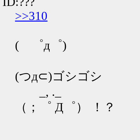
ID:???
>>310
( ゜д゜)
(つд⊂)ゴシゴシ
_, ._
（；゜ Д゜） ！？