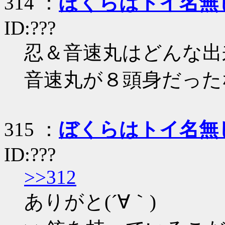
314 ：
ぼくらはトイ名無
ID:???
忍＆音速丸はどんな出
音速丸が８頭身だった
315 ：
ぼくらはトイ名無
ID:???
>>312
ありがと(´∀｀)