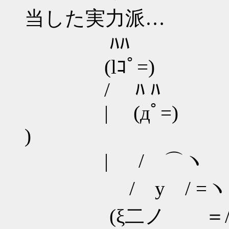
当した実力派…
ﾊﾊ
(lｺﾟ=)
/ ﾊ ﾊ 
| (дﾟ=) (
)
| / ⌒ヽ 
/ y / =ヽ 
(ξ二ノ ＝/ .|