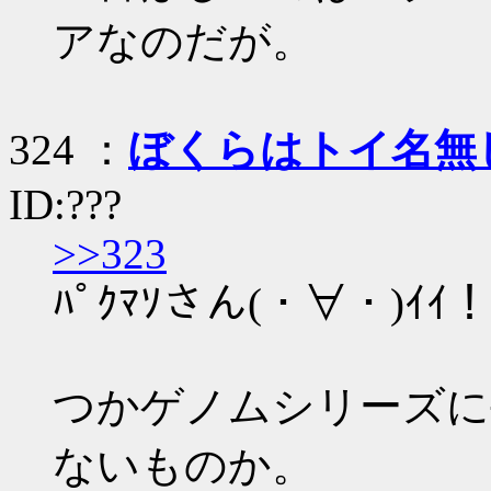
アなのだが。
324 ：
ぼくらはトイ名無
ID:???
>>323
ﾊﾟｸﾏｿさん(・∀・)ｲｲ！
つかゲノムシリーズに
ないものか。