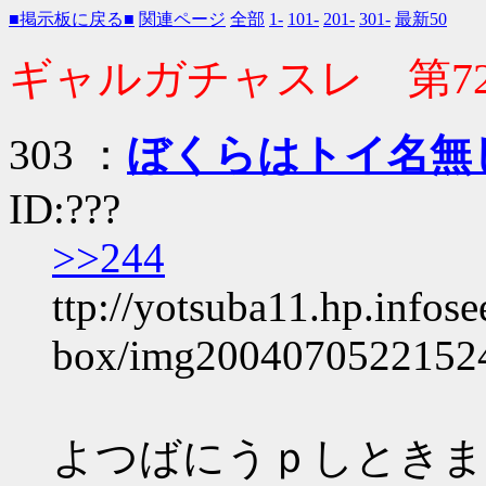
■掲示板に戻る■
関連ページ
全部
1-
101-
201-
301-
最新50
ギャルガチャスレ 第7
303 ：
ぼくらはトイ名無
ID:???
>>244
ttp://yotsuba11.hp.infose
box/img20040705221524
よつばにうｐしときま