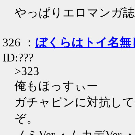
やっぱりエロマンガ誌
326 ：
ぼくらはトイ名無
ID:???
>323
俺もほっすぃー
ガチャピンに対抗して
ぞ。
ノミVer.・ムカデVer