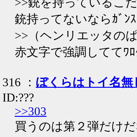
>>銃を持っているこ
銃持ってないならｶﾞﾝ
>>（ヘンリエッタの
赤文字で強調しててﾜﾛ
316 ：
ぼくらはトイ名無
ID:???
>>303
買うのは第２弾だけだ