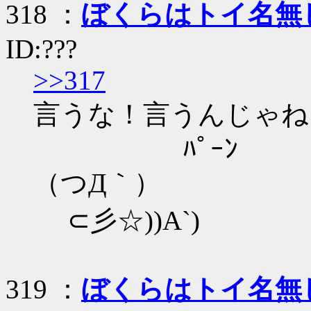
318 ：
ぼくらはトイ名無
ID:???
>>317
言うな！言うんじゃね
ﾊﾟｰﾝ
（つД｀）
⊂彡☆))A`)
319 ：
ぼくらはトイ名無