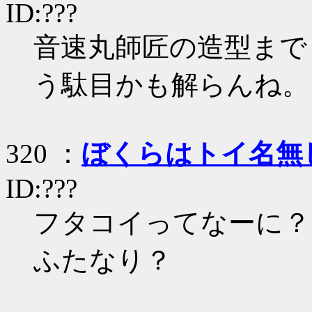
ID:???
音速丸師匠の造型まで
う駄目かも解らんね。
320 ：
ぼくらはトイ名無
ID:???
フタコイってなーに？
ふたなり？